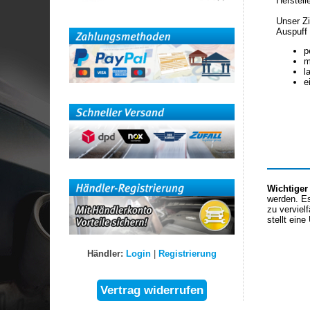
Herstell
Unser Zi
Auspuff 
p
m
l
e
Wichtiger
werden. Es
zu verviel
stellt eine
Händler:
Login
|
Registrierung