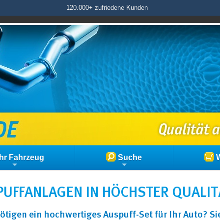
120.000+ zufriedene Kunden
hr Fahrzeug
Suche
W
UFFANLAGEN IN HÖCHSTER QUALIT
ötigen ein hochwertiges Auspuff-Set für Ihr Auto? S