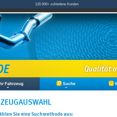
120.000+ zufriedene Kunden
hr Fahrzeug
Suche
W
RZEUG­AUSWAHL
wählen Sie eine Suchmethode aus: