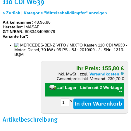
110 CDI W639
< Zurück
|
Kategorie "Mittelschalldämpfer" anzeigen
Artikelnummer:
48.96.86
Hersteller:
IMASAF
GTIN/EAN:
8033434098079
Variante für*:
MERCEDES-BENZ VITO / MIXTO Kasten 110 CDI W639 -
Motor: Diesel, 70 kW / 95 PS - BJ.: 2010/09 - / - SNr.: 1313-
BQM
Ihr Preis: 155,80 €
inkl. MwSt., zzgl.
Versandkosten
Gesamtpreis inkl. Versand: 230,70 €
auf Lager - Lieferzeit 2 Werktage
**
x
Artikelbeschreibung