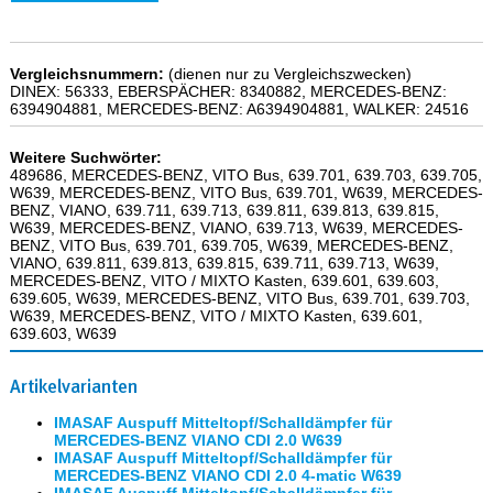
Vergleichsnummern:
(dienen nur zu Vergleichszwecken)
DINEX: 56333, EBERSPÄCHER: 8340882, MERCEDES-BENZ:
6394904881, MERCEDES-BENZ: A6394904881, WALKER: 24516
Weitere Suchwörter:
489686, MERCEDES-BENZ, VITO Bus, 639.701, 639.703, 639.705,
W639, MERCEDES-BENZ, VITO Bus, 639.701, W639, MERCEDES-
BENZ, VIANO, 639.711, 639.713, 639.811, 639.813, 639.815,
W639, MERCEDES-BENZ, VIANO, 639.713, W639, MERCEDES-
BENZ, VITO Bus, 639.701, 639.705, W639, MERCEDES-BENZ,
VIANO, 639.811, 639.813, 639.815, 639.711, 639.713, W639,
MERCEDES-BENZ, VITO / MIXTO Kasten, 639.601, 639.603,
639.605, W639, MERCEDES-BENZ, VITO Bus, 639.701, 639.703,
W639, MERCEDES-BENZ, VITO / MIXTO Kasten, 639.601,
639.603, W639
Artikelvarianten
IMASAF Auspuff Mitteltopf/Schalldämpfer für
MERCEDES-BENZ VIANO CDI 2.0 W639
IMASAF Auspuff Mitteltopf/Schalldämpfer für
MERCEDES-BENZ VIANO CDI 2.0 4-matic W639