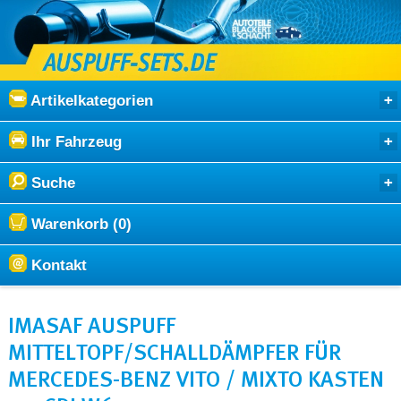
Artikelkategorien
Ihr Fahrzeug
Suche
Warenkorb (0)
Kontakt
IMASAF AUSPUFF
MITTELTOPF/SCHALLDÄMPFER FÜR
MERCEDES-BENZ VITO / MIXTO KASTEN