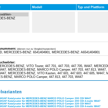
r
Modell
Typ und Plattform
hsnummern:
(dienen nur zu Vergleichszwecken)
7D, MERCEDES-BENZ: 6541404901, MERCEDES-BENZ: A6541404901
uchwörter:
ERCEDES-BENZ, VITO Tourer, 447.701, 447.703, 447.705, W447, MERCEDES
 W447, MERCEDES-BENZ, MARCO POLO Camper, 447.703, 447.813, W447,
W447, MERCEDES-BENZ, VITO Kasten, 447.601, 447.603, 447.605, W447,
-BENZ, MARCO POLO Camper, 447.813, 447.703, W447
elvarianten
MASAF Katalysator für MERCEDES-BENZ MARCO POLO Camper 200 CDI W447
MASAF Katalysator für MERCEDES-BENZ MARCO POLO Camper 200 CDI 4-matic W447
MASAF Katalysator für MERCEDES-BENZ MARCO POLO Camper 220 CDI W447
MASAF Katalysator für MERCEDES-BENZ MARCO POLO Camper 220 CDI 4-matic W447