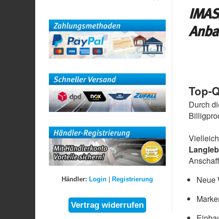
IMASA
Anba
Top-Q
Durch di
Billigpr
Vielleic
Langleb
Anschaff
Neue W
Händler:
Login
|
Registrierung
Marke
Einbau