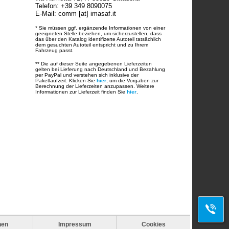
Telefon: +39 349 8090075
E-Mail: comm [at] imasaf.it
* Sie müssen ggf. ergänzende Informationen von einer
geeigneten Stelle beziehen, um sicherzustellen, dass
das über den Katalog identifizerte Autoteil tatsächlich
dem gesuchten Autoteil entspricht und zu Ihrem
Fahrzeug passt.
** Die auf dieser Seite angegebenen Lieferzeiten
gelten bei Lieferung nach Deutschland und Bezahlung
per PayPal und verstehen sich inklusive der
Paketlaufzeit. Klicken Sie
hier
, um die Vorgaben zur
Berechnung der Lieferzeiten anzupassen. Weitere
Informationen zur Lieferzeit finden Sie
hier
.
nen
Impressum
Cookies