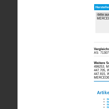
Herstelle
Vergleic
AS: 7130
Weitere S
499253, M
447.705,
447.815, 
MERCEDES
Artik
I
I
I
I