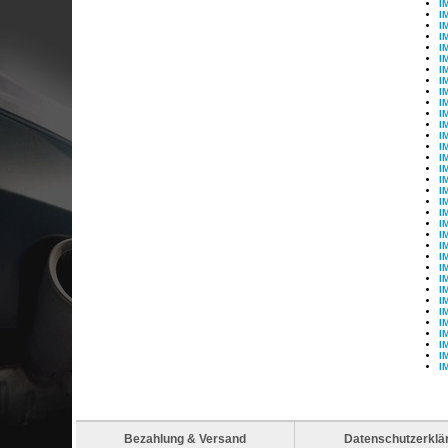
I
I
I
I
I
I
I
I
I
I
I
I
I
I
I
I
I
I
I
I
I
I
I
I
I
I
I
I
I
I
I
I
I
I
Bezahlung & Versand
Datenschutzerklä