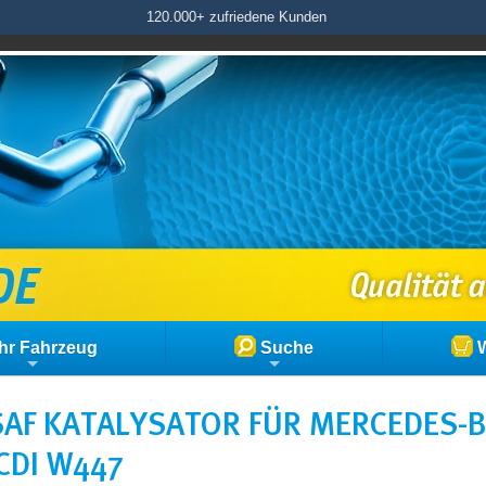
120.000+ zufriedene Kunden
hr Fahrzeug
Suche
W
SAF KATALYSATOR FÜR MERCEDES-
CDI W447