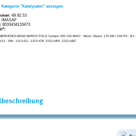
|
Kategorie "Katalysator" anzeigen
mmer:
49.92.53
:
IMASAF
:
8033434133473
ür*:
ERCEDES-BENZ MARCO POLO Camper 300 CDI W447 - Motor: Diesel, 176 kW / 239 PS - BJ.: 
/12 - SNr.: 1313-ICL, 1313-ICR, 2222-ABV, 2222-ABZ
elbeschreibung