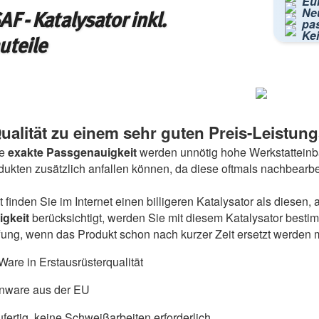
Eur
Ne
F - Katalysator inkl.
pa
Kei
uteile
ualität zu einem sehr guten Preis-Leistung
e
exakte Passgenauigkeit
werden unnötig hohe Werkstatteinba
odukten zusätzlich anfallen können, da diese oftmals nachbearb
ht finden Sie im Internet einen billigeren Katalysator als diese
igkeit
berücksichtigt, werden Sie mit diesem Katalysator besti
ung, wenn das Produkt schon nach kurzer Zeit ersetzt werden 
are in Erstausrüsterqualität
nware aus der EU
fertig, keine Schweißarbeiten erforderlich