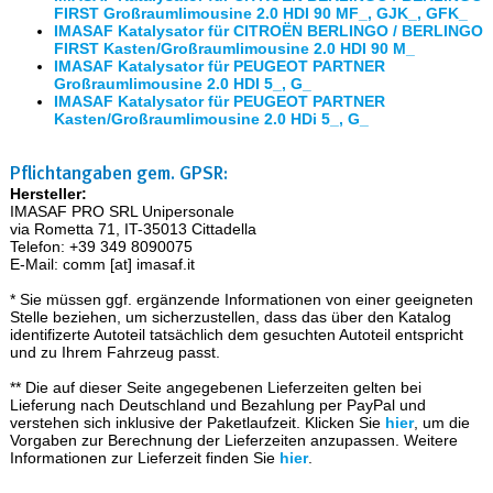
FIRST Großraumlimousine 2.0 HDI 90 MF_, GJK_, GFK_
IMASAF Katalysator für CITROËN BERLINGO / BERLINGO
FIRST Kasten/Großraumlimousine 2.0 HDI 90 M_
IMASAF Katalysator für PEUGEOT PARTNER
Großraumlimousine 2.0 HDI 5_, G_
IMASAF Katalysator für PEUGEOT PARTNER
Kasten/Großraumlimousine 2.0 HDi 5_, G_
Pflichtangaben gem. GPSR:
Hersteller:
IMASAF PRO SRL Unipersonale
via Rometta 71, IT-35013 Cittadella
Telefon: +39 349 8090075
E-Mail: comm [at] imasaf.it
* Sie müssen ggf. ergänzende Informationen von einer geeigneten
Stelle beziehen, um sicherzustellen, dass das über den Katalog
identifizerte Autoteil tatsächlich dem gesuchten Autoteil entspricht
und zu Ihrem Fahrzeug passt.
** Die auf dieser Seite angegebenen Lieferzeiten gelten bei
Lieferung nach Deutschland und Bezahlung per PayPal und
verstehen sich inklusive der Paketlaufzeit. Klicken Sie
hier
, um die
Vorgaben zur Berechnung der Lieferzeiten anzupassen. Weitere
Informationen zur Lieferzeit finden Sie
hier
.