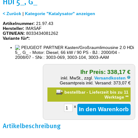
DI 5_, G_
< Zurück
|
Kategorie "Katalysator" anzeigen
Artikelnummer:
21.97.43
Hersteller:
IMASAF
GTIN/EAN:
8033434081262
Variante für*:
PEUGEOT PARTNER Kasten/Großraumlimousine 2.0 HDi
5_, G_ - Motor: Diesel, 66 kW / 90 PS - BJ.: 2000/04 -
2008/07 - SNr.: 3003-069, 3003-104, 3003-AAM
Ihr Preis: 338,17 €
inkl. MwSt., zzgl.
Versandkosten
Gesamtpreis inkl. Versand: 373,07 €
bestellbar - Lieferzeit bis zu 11
Werktage
**
x
Artikelbeschreibung