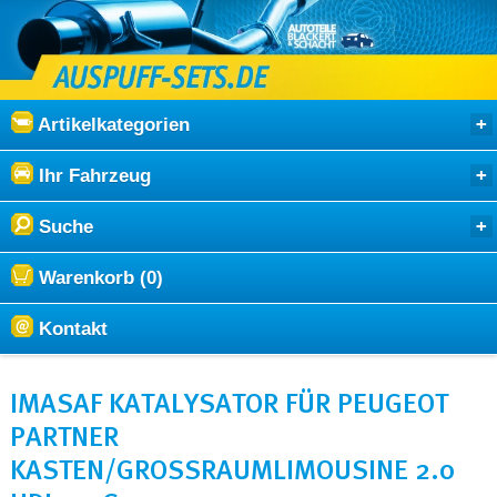
Artikelkategorien
Ihr Fahrzeug
Suche
Warenkorb (0)
Kontakt
IMASAF KATALYSATOR FÜR PEUGEOT
PARTNER
KASTEN/GROSSRAUMLIMOUSINE 2.0 H