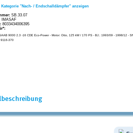
|
Kategorie "Nach- / Endschalldämpfer" anzeigen
mmer:
SB.33.07
:
IMASAF
:
8033434006395
ür*:
AAB 9000 2.3 -16 CDE Eco-Power - Motor: Otto, 125 kW / 170 PS - BJ.: 1993/09 - 1998/12 - SN
 9116-370
elbeschreibung