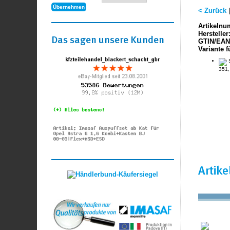
< Zurück
Artikelnu
Hersteller
Das sagen unsere Kunden
GTIN/EAN
Variante f
S
351,
Artik