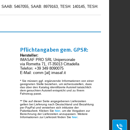
, SAAB: 5467055, SAAB: 8979163, TESH: 140145, TESH:
Pflichtangaben gem. GPSR:
Hersteller:
IMASAF PRO SRL Unipersonale
via Rometta 71, IT-35013 Cittadella
Telefon: +39 349 8090075
E-Mail: comm [at] imasaf.it
* Sie müssen ggf. ergänzende Informationen von einer
geeigneten Stelle beziehen, um sicherzustellen, dass
das über den Katalog identifizerte Autoteil tatsächlich
dem gesuchten Autoteil entspricht und zu Ihrem
Fahrzeug passt.
** Die auf dieser Seite angegebenen Lieferzeiten
gelten bei Lieferung nach Deutschland und Bezahlung
per PayPal und verstehen sich inklusive der
Paketlaufzeit. Klicken Sie
hier
, um die Vorgaben zur
Berechnung der Lieferzeiten anzupassen. Weitere
Informationen zur Lieferzeit finden Sie
hier
.