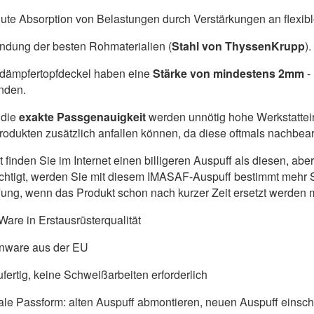
ute Absorption von Belastungen durch Verstärkungen an flexib
dung der besten Rohmaterialien (
Stahl von ThyssenKrupp
).
ldämpfertopfdeckel haben eine
Stärke von mindestens 2mm
-
nden.
die
exakte Passgenauigkeit
werden unnötig hohe Werkstattein
produkten zusätzlich anfallen können, da diese oftmals nachbe
ht finden Sie im Internet einen billigeren Auspuff als diesen, a
chtigt, werden Sie mit diesem IMASAF-Auspuff bestimmt mehr S
ung, wenn das Produkt schon nach kurzer Zeit ersetzt werden 
are in Erstausrüsterqualität
nware aus der EU
fertig, keine Schweißarbeiten erforderlich
ale Passform: alten Auspuff abmontieren, neuen Auspuff einschr