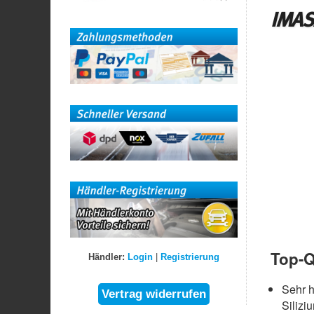
IMASA
Top-Q
Händler:
Login
|
Registrierung
Sehr 
Silizi