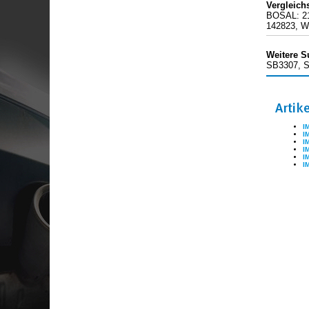
Vergleic
BOSAL: 21
142823, 
Weitere S
SB3307, S
Artik
I
I
I
I
I
I