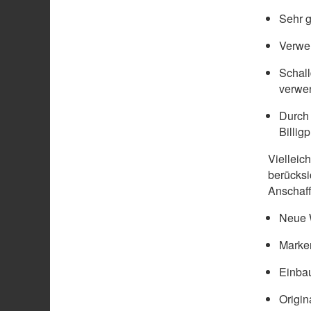
Sehr g
Verwen
Schal
verwe
Durch 
Billig
Vielleic
berücksi
Anschaff
Neue W
Marke
Einbau
Origin