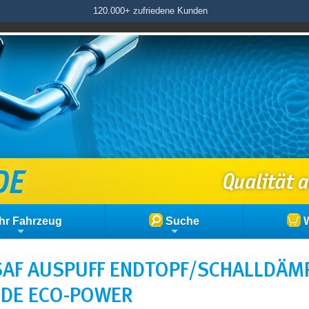
120.000+ zufriedene Kunden
hr Fahrzeug
Suche
W
AF AUSPUFF ENDTOPF/SCHALLDÄMP
CDE ECO-POWER