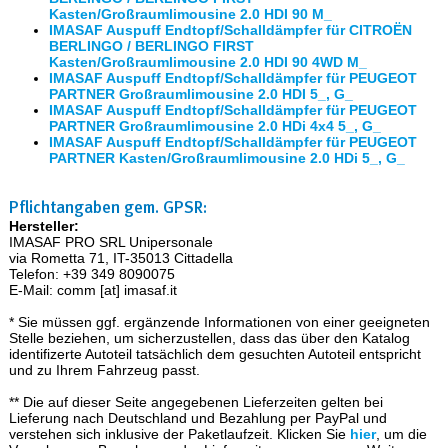
Kasten/Großraumlimousine 2.0 HDI 90 M_
IMASAF Auspuff Endtopf/Schalldämpfer für CITROËN
BERLINGO / BERLINGO FIRST
Kasten/Großraumlimousine 2.0 HDI 90 4WD M_
IMASAF Auspuff Endtopf/Schalldämpfer für PEUGEOT
PARTNER Großraumlimousine 2.0 HDI 5_, G_
IMASAF Auspuff Endtopf/Schalldämpfer für PEUGEOT
PARTNER Großraumlimousine 2.0 HDi 4x4 5_, G_
IMASAF Auspuff Endtopf/Schalldämpfer für PEUGEOT
PARTNER Kasten/Großraumlimousine 2.0 HDi 5_, G_
Pflichtangaben gem. GPSR:
Hersteller:
IMASAF PRO SRL Unipersonale
via Rometta 71, IT-35013 Cittadella
Telefon: +39 349 8090075
E-Mail: comm [at] imasaf.it
* Sie müssen ggf. ergänzende Informationen von einer geeigneten
Stelle beziehen, um sicherzustellen, dass das über den Katalog
identifizerte Autoteil tatsächlich dem gesuchten Autoteil entspricht
und zu Ihrem Fahrzeug passt.
** Die auf dieser Seite angegebenen Lieferzeiten gelten bei
Lieferung nach Deutschland und Bezahlung per PayPal und
verstehen sich inklusive der Paketlaufzeit. Klicken Sie
hier
, um die