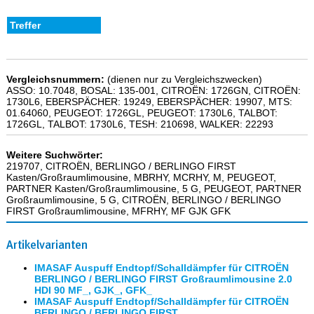
Vergleichsnummern:
(dienen nur zu Vergleichszwecken)
ASSO: 10.7048, BOSAL: 135-001, CITROËN: 1726GN, CITROËN:
1730L6, EBERSPÄCHER: 19249, EBERSPÄCHER: 19907, MTS:
01.64060, PEUGEOT: 1726GL, PEUGEOT: 1730L6, TALBOT:
1726GL, TALBOT: 1730L6, TESH: 210698, WALKER: 22293
Weitere Suchwörter:
219707, CITROËN, BERLINGO / BERLINGO FIRST
Kasten/Großraumlimousine, MBRHY, MCRHY, M, PEUGEOT,
PARTNER Kasten/Großraumlimousine, 5 G, PEUGEOT, PARTNER
Großraumlimousine, 5 G, CITROËN, BERLINGO / BERLINGO
FIRST Großraumlimousine, MFRHY, MF GJK GFK
Artikelvarianten
IMASAF Auspuff Endtopf/Schalldämpfer für CITROËN
BERLINGO / BERLINGO FIRST Großraumlimousine 2.0
HDI 90 MF_, GJK_, GFK_
IMASAF Auspuff Endtopf/Schalldämpfer für CITROËN
BERLINGO / BERLINGO FIRST