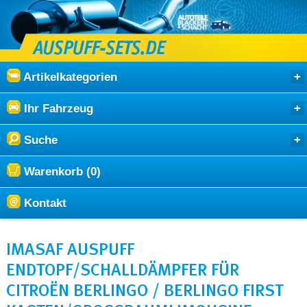
Artikelkategorien
Ihr Fahrzeug
Suche
Warenkorb (0)
Kontakt
IMASAF AUSPUFF
ENDTOPF/SCHALLDÄMPFER FÜR
CITROËN BERLINGO / BERLINGO FIRST