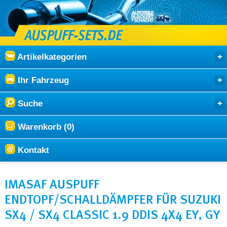
Artikelkategorien
Ihr Fahrzeug
Suche
Warenkorb (0)
Kontakt
IMASAF AUSPUFF
ENDTOPF/SCHALLDÄMPFER FÜR SUZUKI
SX4 / SX4 CLASSIC 1.9 DDIS 4X4 EY, GY