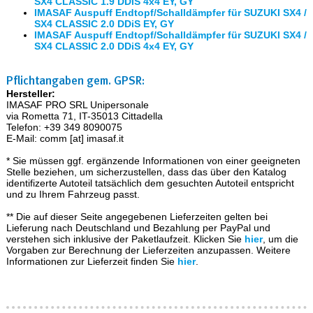
SX4 CLASSIC 1.9 DDiS 4x4 EY, GY
IMASAF Auspuff Endtopf/Schalldämpfer für SUZUKI SX4 /
SX4 CLASSIC 2.0 DDiS EY, GY
IMASAF Auspuff Endtopf/Schalldämpfer für SUZUKI SX4 /
SX4 CLASSIC 2.0 DDiS 4x4 EY, GY
Pflichtangaben gem. GPSR:
Hersteller:
IMASAF PRO SRL Unipersonale
via Rometta 71, IT-35013 Cittadella
Telefon: +39 349 8090075
E-Mail: comm [at] imasaf.it
* Sie müssen ggf. ergänzende Informationen von einer geeigneten
Stelle beziehen, um sicherzustellen, dass das über den Katalog
identifizerte Autoteil tatsächlich dem gesuchten Autoteil entspricht
und zu Ihrem Fahrzeug passt.
** Die auf dieser Seite angegebenen Lieferzeiten gelten bei
Lieferung nach Deutschland und Bezahlung per PayPal und
verstehen sich inklusive der Paketlaufzeit. Klicken Sie
hier
, um die
Vorgaben zur Berechnung der Lieferzeiten anzupassen. Weitere
Informationen zur Lieferzeit finden Sie
hier
.