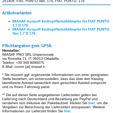
251409, FIAT, PUNTO Van, 176, FIAT, PUNTO, 176
Artikelvarianten
IMASAF Auspuff Endtopf/Schalldämpfer für FIAT PUNTO
1.7 D 176_
IMASAF Auspuff Endtopf/Schalldämpfer für FIAT PUNTO
Van 1.7 D 176_
Pflichtangaben gem. GPSR:
Hersteller:
IMASAF PRO SRL Unipersonale
via Rometta 71, IT-35013 Cittadella
Telefon: +39 349 8090075
E-Mail: comm [at] imasaf.it
* Sie müssen ggf. ergänzende Informationen von einer geeigneten
Stelle beziehen, um sicherzustellen, dass das über den Katalog
identifizerte Autoteil tatsächlich dem gesuchten Autoteil entspricht
und zu Ihrem Fahrzeug passt.
** Die auf dieser Seite angegebenen Lieferzeiten gelten bei
Lieferung nach Deutschland und Bezahlung per PayPal und
verstehen sich inklusive der Paketlaufzeit. Klicken Sie
hier
, um die
Vorgaben zur Berechnung der Lieferzeiten anzupassen. Weitere
Informationen zur Lieferzeit finden Sie
hier
.