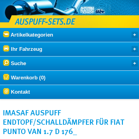
Artikelkategorien
Ihr Fahrzeug
Suche
Warenkorb (0)
Kontakt
IMASAF AUSPUFF
ENDTOPF/SCHALLDÄMPFER FÜR FIAT
PUNTO VAN 1.7 D 176_