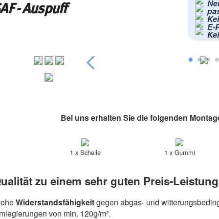
Ne
F - Auspuff
pa
Kei
E-P
Ke
Bei uns erhalten Sie die folgenden Montag
1 x Schelle
1 x Gummi
ualität zu einem sehr guten Preis-Leistung
hohe
Widerstandsfähigkeit
gegen abgas- und witterungsbeding
umlegierungen von min. 120g/m².