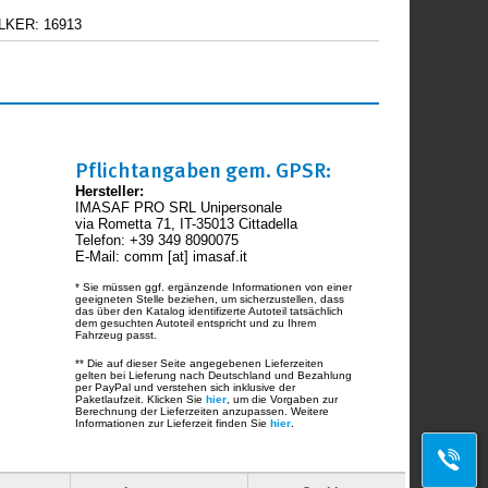
ALKER: 16913
Pflichtangaben gem. GPSR:
Hersteller:
IMASAF PRO SRL Unipersonale
via Rometta 71, IT-35013 Cittadella
Telefon: +39 349 8090075
E-Mail: comm [at] imasaf.it
* Sie müssen ggf. ergänzende Informationen von einer
geeigneten Stelle beziehen, um sicherzustellen, dass
das über den Katalog identifizerte Autoteil tatsächlich
dem gesuchten Autoteil entspricht und zu Ihrem
Fahrzeug passt.
** Die auf dieser Seite angegebenen Lieferzeiten
gelten bei Lieferung nach Deutschland und Bezahlung
per PayPal und verstehen sich inklusive der
Paketlaufzeit. Klicken Sie
hier
, um die Vorgaben zur
Berechnung der Lieferzeiten anzupassen. Weitere
Informationen zur Lieferzeit finden Sie
hier
.