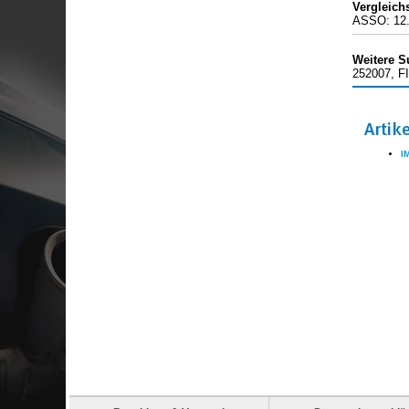
Vergleic
ASSO: 12.
Weitere S
252007, F
Artik
I