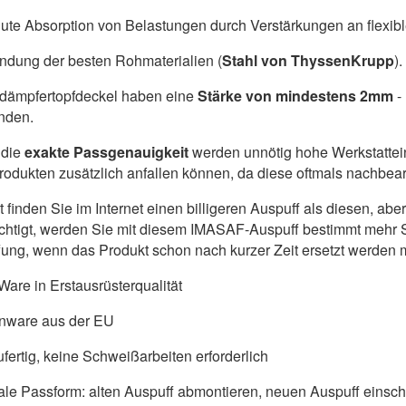
ute Absorption von Belastungen durch Verstärkungen an flexib
dung der besten Rohmaterialien (
Stahl von ThyssenKrupp
).
ldämpfertopfdeckel haben eine
Stärke von mindestens 2mm
-
nden.
die
exakte Passgenauigkeit
werden unnötig hohe Werkstattein
produkten zusätzlich anfallen können, da diese oftmals nachbe
ht finden Sie im Internet einen billigeren Auspuff als diesen, a
chtigt, werden Sie mit diesem IMASAF-Auspuff bestimmt mehr S
ung, wenn das Produkt schon nach kurzer Zeit ersetzt werden 
are in Erstausrüsterqualität
nware aus der EU
fertig, keine Schweißarbeiten erforderlich
ale Passform: alten Auspuff abmontieren, neuen Auspuff einschr