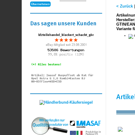
< Zurück
Artikelnu
Hersteller
Das sagen unsere Kunden
GTIN/EAN
Variante f
F
Artik