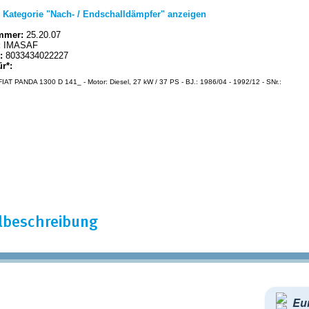
|
Kategorie "Nach- / Endschalldämpfer" anzeigen
mmer:
25.20.07
:
IMASAF
:
8033434022227
ür*:
IAT PANDA 1300 D 141_ - Motor: Diesel, 27 kW / 37 PS - BJ.: 1986/04 - 1992/12 - SNr.:
elbeschreibung
Eur