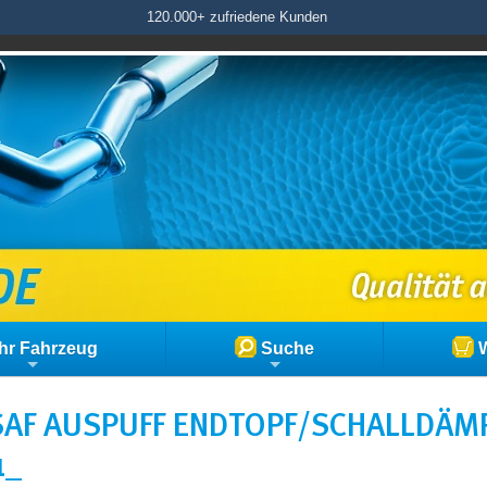
120.000+ zufriedene Kunden
hr Fahrzeug
Suche
W
AF AUSPUFF ENDTOPF/SCHALLDÄMPF
1_