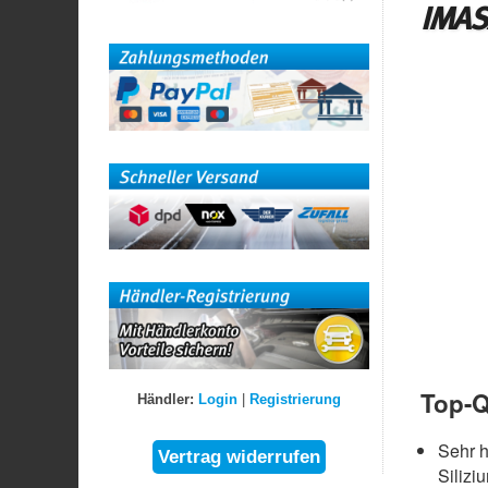
IMASA
Top-Q
Händler:
Login
|
Registrierung
Sehr 
Silizi