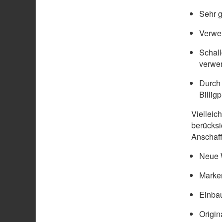
Sehr g
Verwen
Schal
verwe
Durch 
Billig
Vielleic
berücksi
Anschaff
Neue W
Marke
Einbau
Origin