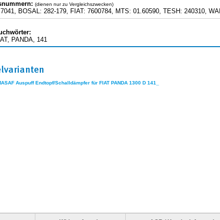
hsnummern:
(dienen nur zu Vergleichszwecken)
7041, BOSAL: 282-179, FIAT: 7600784, MTS: 01.60590, TESH: 240310, W
uchwörter:
IAT, PANDA, 141
elvarianten
MASAF Auspuff Endtopf/Schalldämpfer für FIAT PANDA 1300 D 141_