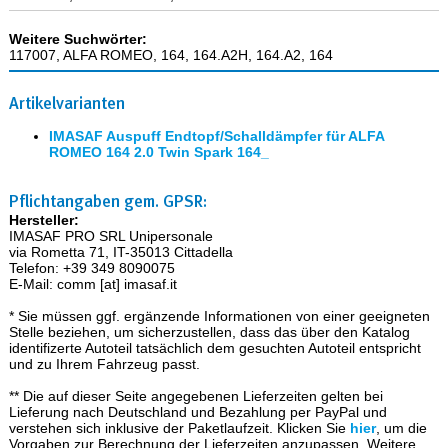
Weitere Suchwörter:
117007, ALFA ROMEO, 164, 164.A2H, 164.A2, 164
Artikelvarianten
IMASAF Auspuff Endtopf/Schalldämpfer für ALFA
ROMEO 164 2.0 Twin Spark 164_
Pflichtangaben gem. GPSR:
Hersteller:
IMASAF PRO SRL Unipersonale
via Rometta 71, IT-35013 Cittadella
Telefon: +39 349 8090075
E-Mail: comm [at] imasaf.it
* Sie müssen ggf. ergänzende Informationen von einer geeigneten
Stelle beziehen, um sicherzustellen, dass das über den Katalog
identifizerte Autoteil tatsächlich dem gesuchten Autoteil entspricht
und zu Ihrem Fahrzeug passt.
** Die auf dieser Seite angegebenen Lieferzeiten gelten bei
Lieferung nach Deutschland und Bezahlung per PayPal und
verstehen sich inklusive der Paketlaufzeit. Klicken Sie
hier
, um die
Vorgaben zur Berechnung der Lieferzeiten anzupassen. Weitere