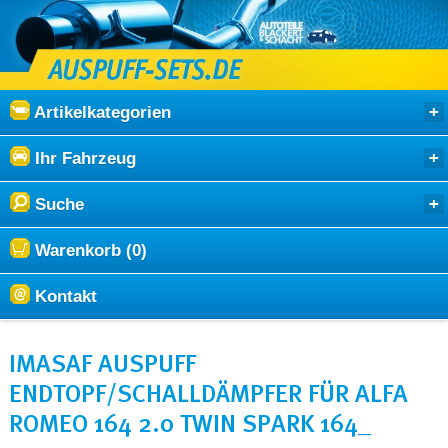
Artikelkategorien
Ihr Fahrzeug
Suche
Warenkorb (0)
Kontakt
IMASAF AUSPUFF
ENDTOPF/SCHALLDÄMPFER FÜR ALFA
ROMEO 164 2.0 TWIN SPARK 164_