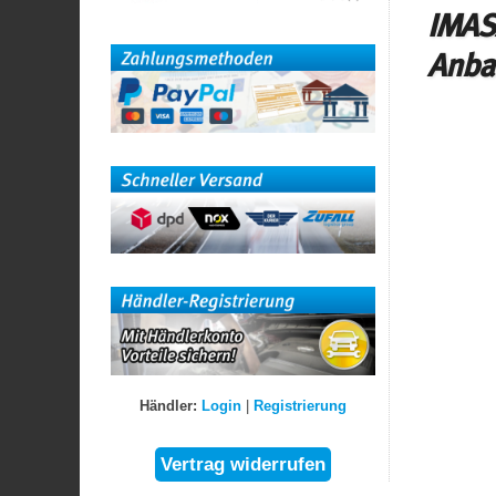
IMASA
Anba
Händler:
Login
|
Registrierung