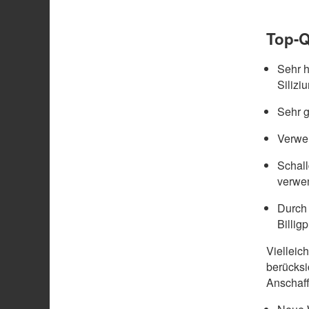
Top-Q
Sehr 
Silizi
Sehr g
Verwen
Schal
verwe
Durch 
Billig
Vielleic
berücksi
Anschaff