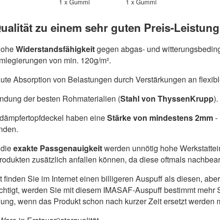
1 x Gummi
1 x Gummi
ualität zu einem sehr guten Preis-Leistung
hohe
Widerstandsfähigkeit
gegen abgas- und witterungsbeding
umlegierungen von min. 120g/m².
ute Absorption von Belastungen durch Verstärkungen an flexib
dung der besten Rohmaterialien (
Stahl von ThyssenKrupp
).
ldämpfertopfdeckel haben eine
Stärke von mindestens 2mm
-
nden.
die
exakte Passgenauigkeit
werden unnötig hohe Werkstattein
produkten zusätzlich anfallen können, da diese oftmals nachbe
ht finden Sie im Internet einen billigeren Auspuff als diesen, a
chtigt, werden Sie mit diesem IMASAF-Auspuff bestimmt mehr S
ung, wenn das Produkt schon nach kurzer Zeit ersetzt werden 