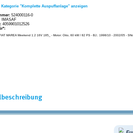
|
Kategorie "Komplette Auspuffanlage" anzeigen
mmer:
524000116-0
:
IMASAF
:
4059901012526
ür*:
IAT MAREA Weekend 1.2 16V 185_ - Motor: Otto, 60 kW / 82 PS - BJ.: 1998/10 - 2002/05 - SNr
elbeschreibung
Eur