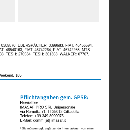
 0309870, EBERSPÄCHER: 0399683, FIAT: 46456594,
IAT: 46540163, FIAT: 46742264, FIAT: 46742265, MTS:
408, TESH: 270534, TESH: 301363, WALKER: 07707,
Weekend, 185
Pflichtangaben gem. GPSR:
Hersteller:
IMASAF PRO SRL Unipersonale
via Rometta 71, IT-35013 Cittadella
Telefon: +39 349 8090075
E-Mail: comm [at] imasaf.it
* Sie müssen ggf. ergänzende Informationen von einer