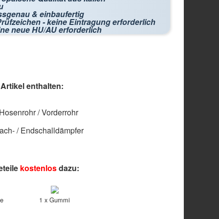
u
ssgenau & einbaufertig
rüfzeichen - keine Eintragung erforderlich
ine neue HU/AU erforderlich
rtikel enthalten:
 Hosenrohr / Vorderrohr
ach- / Endschalldämpfer
eteile
kostenlos
dazu:
le
1 x Gummi