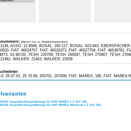
hsnummern:
(dienen nur zu Vergleichszwecken)
1149, ASSO: 12.8046, BOSAL: 292-117, BOSAL: 823-943, EBERSPÄCHER:
60020, FIAT: 46524757, FIAT: 46526373, FIAT: 46527704, FIAT: 46538781, F
 MTS: 01.96720, TESH: 220709, TESH: 250597, TESH: 270407, TESH: 270
21462, WALKER: 21463, WALKER: 22838
uchwörter:
-0, 25.57.01, 25.70.09, 255701, 257009, FIAT, MAREA, 185, FIAT, MAREA 
elvarianten
MASAF Auspuffset/Auspuffanlage für FIAT MAREA 1.2 16V 185_
MASAF Auspuffset/Auspuffanlage für FIAT MAREA Weekend 1.2 16V 185_