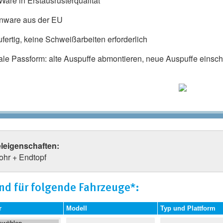
are in Erstausrüsterqualität
nware aus der EU
fertig, keine Schweißarbeiten erforderlich
ale Passform: alte Auspuffe abmontieren, neue Auspuffe einschr
eleigenschaften:
ohr + Endtopf
nd für folgende Fahrzeuge*:
r
Modell
Typ und Plattform