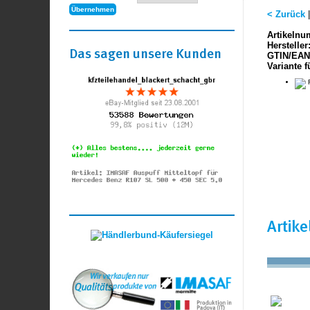
< Zurück
Artikelnu
Hersteller
Das sagen unsere Kunden
GTIN/EAN
Variante f
F
Artik