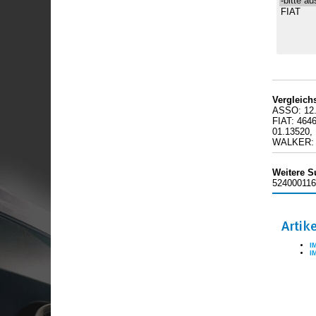
Vergleic
ASSO: 12.
FIAT: 464
01.13520,
WALKER: 
Weitere S
524000116
Artik
I
I