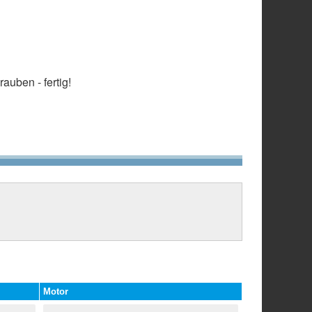
auben - fertig!
Motor