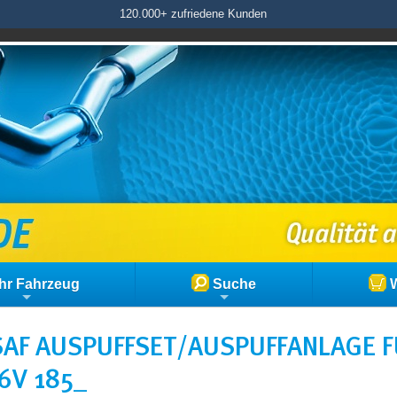
120.000+ zufriedene Kunden
hr Fahrzeug
Suche
W
AF AUSPUFFSET/AUSPUFFANLAGE F
16V 185_