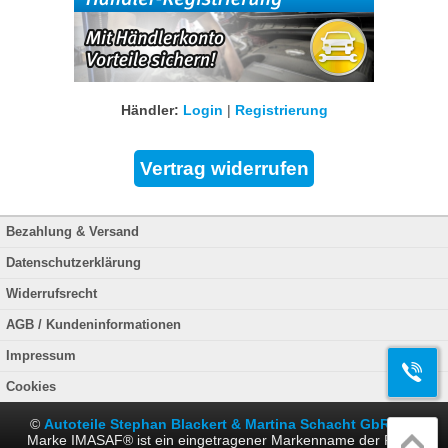
Händler:
Login
|
Registrierung
Bezahlung & Versand
Datenschutzerklärung
Widerrufsrecht
AGB / Kundeninformationen
Impressum
Cookies
©
Autoteile Stephan Blackert & Martina Schacht GbR
. Die
Marke IMASAF® ist ein eingetragener Markenname der Firma