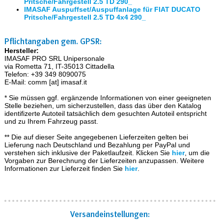
Pritsche/Fahrgestell 2.5 TD 290_
IMASAF Auspuffset/Auspuffanlage für FIAT DUCATO
Pritsche/Fahrgestell 2.5 TD 4x4 290_
Pflichtangaben gem. GPSR:
Hersteller:
IMASAF PRO SRL Unipersonale
via Rometta 71, IT-35013 Cittadella
Telefon: +39 349 8090075
E-Mail: comm [at] imasaf.it
* Sie müssen ggf. ergänzende Informationen von einer geeigneten
Stelle beziehen, um sicherzustellen, dass das über den Katalog
identifizerte Autoteil tatsächlich dem gesuchten Autoteil entspricht
und zu Ihrem Fahrzeug passt.
** Die auf dieser Seite angegebenen Lieferzeiten gelten bei
Lieferung nach Deutschland und Bezahlung per PayPal und
verstehen sich inklusive der Paketlaufzeit. Klicken Sie
hier
, um die
Vorgaben zur Berechnung der Lieferzeiten anzupassen. Weitere
Informationen zur Lieferzeit finden Sie
hier
.
Versand­einstellungen: