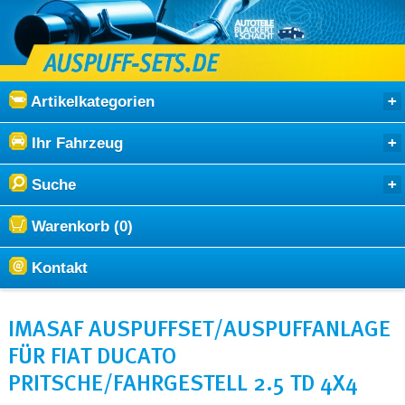
Artikelkategorien
Ihr Fahrzeug
Suche
Warenkorb (0)
Kontakt
IMASAF AUSPUFFSET/AUSPUFFANLAGE
FÜR FIAT DUCATO
PRITSCHE/FAHRGESTELL 2.5 TD 4X4