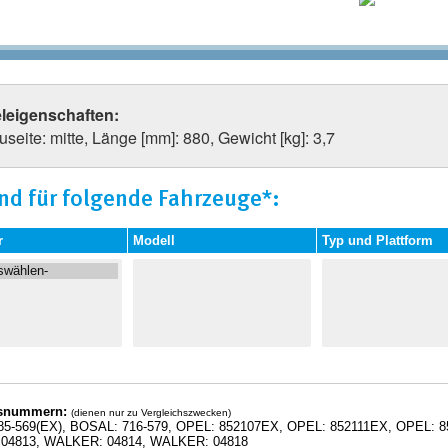
eleigenschaften:
seite: mitte, Länge [mm]: 880, Gewicht [kg]: 3,7
nd für folgende Fahrzeuge*:
r
Modell
Typ und Plattform
hsnummern:
(dienen nur zu Vergleichszwecken)
5-569(EX), BOSAL: 716-579, OPEL: 852107EX, OPEL: 852111EX, OPEL: 8
04813, WALKER: 04814, WALKER: 04818