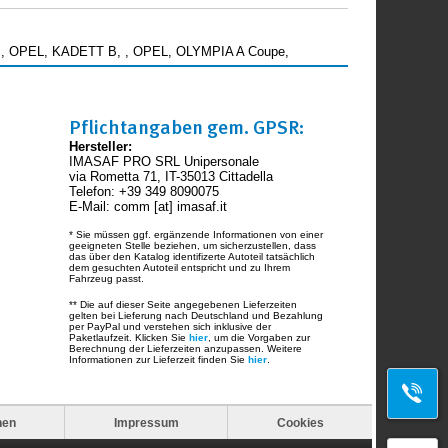
 , OPEL, KADETT B, , OPEL, OLYMPIA A Coupe,
Pflichtangaben gem. GPSR:
Hersteller:
IMASAF PRO SRL Unipersonale
via Rometta 71, IT-35013 Cittadella
Telefon: +39 349 8090075
E-Mail: comm [at] imasaf.it
* Sie müssen ggf. ergänzende Informationen von einer
geeigneten Stelle beziehen, um sicherzustellen, dass
das über den Katalog identifizerte Autoteil tatsächlich
dem gesuchten Autoteil entspricht und zu Ihrem
Fahrzeug passt.
** Die auf dieser Seite angegebenen Lieferzeiten
gelten bei Lieferung nach Deutschland und Bezahlung
per PayPal und verstehen sich inklusive der
Paketlaufzeit. Klicken Sie
hier
, um die Vorgaben zur
Berechnung der Lieferzeiten anzupassen. Weitere
Informationen zur Lieferzeit finden Sie
hier
.
nen
Impressum
Cookies