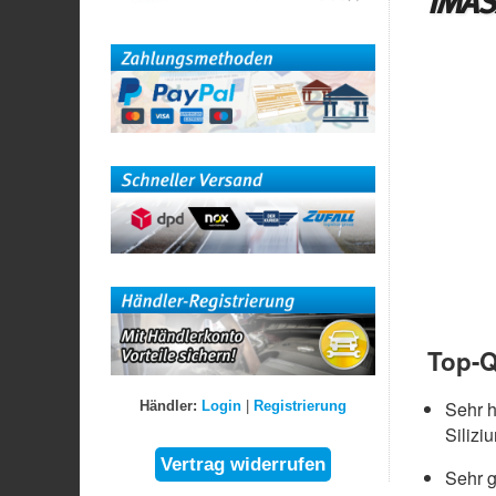
IMASA
Top-Q
Sehr 
Händler:
Login
|
Registrierung
Silizi
Sehr g