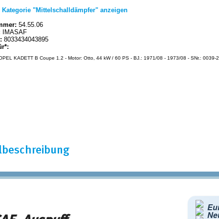
|
Kategorie "Mittelschalldämpfer" anzeigen
mmer:
54.55.06
:
IMASAF
:
8033434043895
ür*:
PEL KADETT B Coupe 1.2 - Motor: Otto, 44 kW / 60 PS - BJ.: 1971/08 - 1973/08 - SNr.: 0039-
elbeschreibung
Eur
Ne