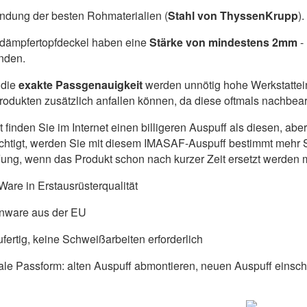
dung der besten Rohmaterialien (
Stahl von ThyssenKrupp
).
ldämpfertopfdeckel haben eine
Stärke von mindestens 2mm
-
nden.
die
exakte Passgenauigkeit
werden unnötig hohe Werkstattein
produkten zusätzlich anfallen können, da diese oftmals nachbe
ht finden Sie im Internet einen billigeren Auspuff als diesen, a
chtigt, werden Sie mit diesem IMASAF-Auspuff bestimmt mehr S
ung, wenn das Produkt schon nach kurzer Zeit ersetzt werden 
are in Erstausrüsterqualität
nware aus der EU
fertig, keine Schweißarbeiten erforderlich
ale Passform: alten Auspuff abmontieren, neuen Auspuff einschr