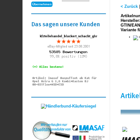
< Zurück
Artikelnu
Hersteller
Das sagen unsere Kunden
GTIN/EAN
Variante f
O
Artik