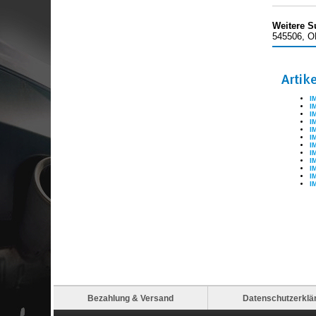
Weitere S
545506, O
Artik
I
I
I
I
I
I
I
I
I
I
I
I
Bezahlung & Versand
Datenschutzerklä