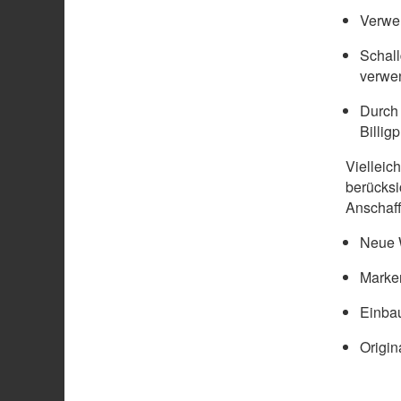
Verwen
Schal
verwe
Durch 
Billig
Vielleic
berücksi
Anschaff
Neue W
Marke
Einbau
Origin