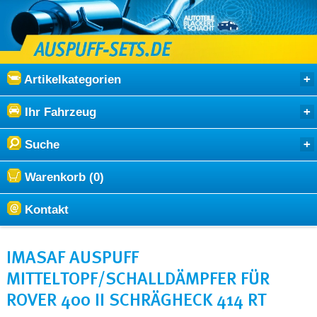
Artikelkategorien
Ihr Fahrzeug
Suche
Warenkorb (0)
Kontakt
IMASAF AUSPUFF
MITTELTOPF/SCHALLDÄMPFER FÜR
ROVER 400 II SCHRÄGHECK 414 RT