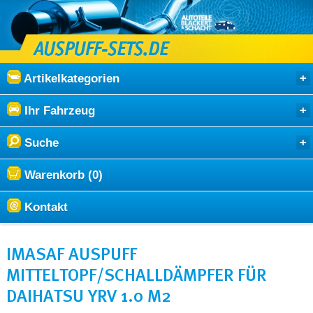
Artikelkategorien
Ihr Fahrzeug
Suche
Warenkorb (0)
Kontakt
IMASAF AUSPUFF
MITTELTOPF/SCHALLDÄMPFER FÜR
DAIHATSU YRV 1.0 M2