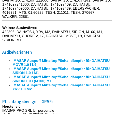
DAIHATSU: 1741097222000, DAIHATSU: 1741097241, DAIHATSU:
1741097241000, DAIHATSU: 1741097409, DAIHATSU:
1741097409000, DAIHATSU: 1741097439, EBERSPÄCHER:
4016981, MTS: 01.60528, TESH: 211011, TESH: 270667,
WALKER: 22861
Weitere Suchwörter:
422806, DAIHATSU, YRV, M2, DAIHATSU, SIRION, M100, M1,
DAIHATSU, CUORE V, L7, DAIHATSU, MOVE, L9, DAIHATSU,
SIRION, M1
Artikelvarianten
IMASAF Auspuff Mitteltopf/Schalldämpfer für DAIHATSU
MOVE 1.0 i L9_
IMASAF Auspuff Mitteltopf/Schalldämpfer für DAIHATSU
SIRION 1.0 i M1
IMASAF Auspuff Mitteltopf/Schalldämpfer für DAIHATSU
SIRION 1.0 i (M100) M1
IMASAF Auspuff Mitteltopf/Schalldämpfer für DAIHATSU
YRV 1.0 M2
Pflichtangaben gem. GPSR:
Hersteller:
IMASAF PRO SRL Unipersonale