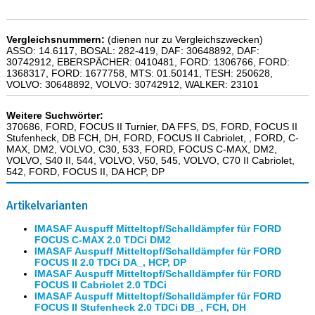
Vergleichsnummern:
(dienen nur zu Vergleichszwecken)
ASSO: 14.6117, BOSAL: 282-419, DAF: 30648892, DAF:
30742912, EBERSPÄCHER: 0410481, FORD: 1306766, FORD:
1368317, FORD: 1677758, MTS: 01.50141, TESH: 250628,
VOLVO: 30648892, VOLVO: 30742912, WALKER: 23101
Weitere Suchwörter:
370686, FORD, FOCUS II Turnier, DA FFS, DS, FORD, FOCUS II
Stufenheck, DB FCH, DH, FORD, FOCUS II Cabriolet, , FORD, C-
MAX, DM2, VOLVO, C30, 533, FORD, FOCUS C-MAX, DM2,
VOLVO, S40 II, 544, VOLVO, V50, 545, VOLVO, C70 II Cabriolet,
542, FORD, FOCUS II, DA HCP, DP
Artikelvarianten
IMASAF Auspuff Mitteltopf/Schalldämpfer für FORD
FOCUS C-MAX 2.0 TDCi DM2
IMASAF Auspuff Mitteltopf/Schalldämpfer für FORD
FOCUS II 2.0 TDCi DA_, HCP, DP
IMASAF Auspuff Mitteltopf/Schalldämpfer für FORD
FOCUS II Cabriolet 2.0 TDCi
IMASAF Auspuff Mitteltopf/Schalldämpfer für FORD
FOCUS II Stufenheck 2.0 TDCi DB_, FCH, DH