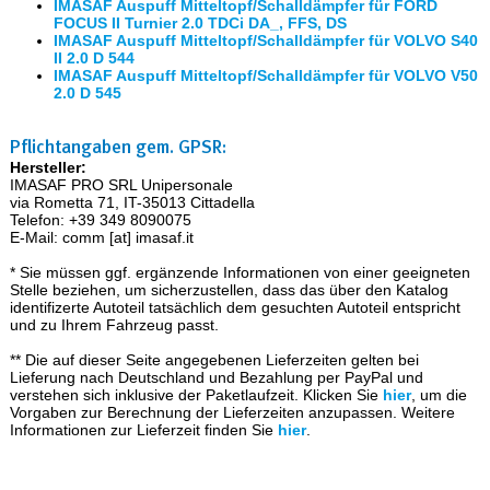
IMASAF Auspuff Mitteltopf/Schalldämpfer für FORD
FOCUS II Turnier 2.0 TDCi DA_, FFS, DS
IMASAF Auspuff Mitteltopf/Schalldämpfer für VOLVO S40
II 2.0 D 544
IMASAF Auspuff Mitteltopf/Schalldämpfer für VOLVO V50
2.0 D 545
Pflichtangaben gem. GPSR:
Hersteller:
IMASAF PRO SRL Unipersonale
via Rometta 71, IT-35013 Cittadella
Telefon: +39 349 8090075
E-Mail: comm [at] imasaf.it
* Sie müssen ggf. ergänzende Informationen von einer geeigneten
Stelle beziehen, um sicherzustellen, dass das über den Katalog
identifizerte Autoteil tatsächlich dem gesuchten Autoteil entspricht
und zu Ihrem Fahrzeug passt.
** Die auf dieser Seite angegebenen Lieferzeiten gelten bei
Lieferung nach Deutschland und Bezahlung per PayPal und
verstehen sich inklusive der Paketlaufzeit. Klicken Sie
hier
, um die
Vorgaben zur Berechnung der Lieferzeiten anzupassen. Weitere
Informationen zur Lieferzeit finden Sie
hier
.