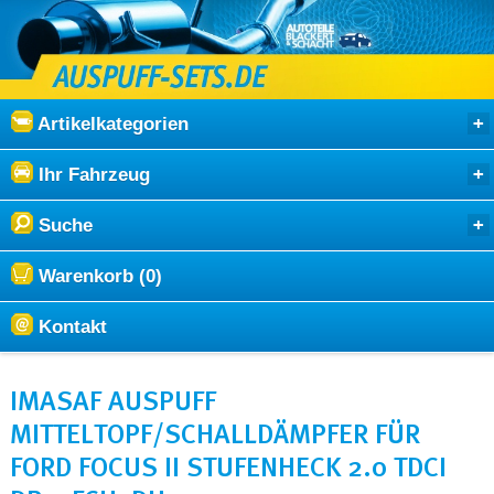
Artikelkategorien
Ihr Fahrzeug
Suche
Warenkorb (0)
Kontakt
IMASAF AUSPUFF
MITTELTOPF/SCHALLDÄMPFER FÜR
FORD FOCUS II STUFENHECK 2.0 TDCI