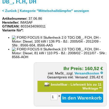
DB_, FCH, DH
< Zurück
|
Kategorie "Mittelschalldämpfer" anzeigen
Artikelnummer:
37.06.86
Hersteller:
IMASAF
GTIN/EAN:
8033434090011
Variante für*:
FORD FOCUS II Stufenheck 2.0 TDCi DB_, FCH, DH -
Motor: Diesel, 100 kW / 136 PS - BJ.: 2005/04 - 2012/09 -
SNr.: 8566-604, 8566-AAS
FORD FOCUS II Stufenheck 2.0 TDCi DB_, FCH, DH -
Motor: Diesel, 81 kW / 110 PS - BJ.: 2008/02 - 2011/07 - SNr.:
8566-AOH
Ihr Preis: 160,52 €
inkl. MwSt., zzgl.
Versandkosten
Gesamtpreis inkl. Versand: 235,42 €
bestellbar - Lieferzeit bis zu 11
Werktage
**
x