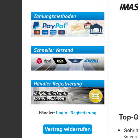
IMASA
Händler:
Login
|
Registrierung
Top-Q
Sehr 
Silizi