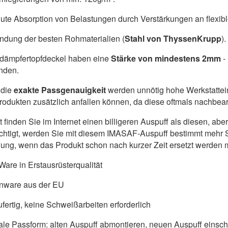
ute Absorption von Belastungen durch Verstärkungen an flexib
dung der besten Rohmaterialien (
Stahl von ThyssenKrupp
).
ldämpfertopfdeckel haben eine
Stärke von mindestens 2mm
-
nden.
die
exakte Passgenauigkeit
werden unnötig hohe Werkstattein
produkten zusätzlich anfallen können, da diese oftmals nachbe
ht finden Sie im Internet einen billigeren Auspuff als diesen, a
chtigt, werden Sie mit diesem IMASAF-Auspuff bestimmt mehr S
ung, wenn das Produkt schon nach kurzer Zeit ersetzt werden 
are in Erstausrüsterqualität
nware aus der EU
fertig, keine Schweißarbeiten erforderlich
ale Passform: alten Auspuff abmontieren, neuen Auspuff einschr