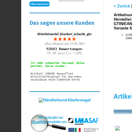
< Zurück
Artikelnu
Hersteller
Das sagen unsere Kunden
GTIN/EAN
Variante f
CITR
1999
Artik