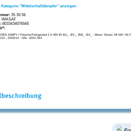
|
Kategorie "Mittelschalldämpfer" anzeigen
mmer:
35.30.56
:
IMASAF
:
8033434076565
ür*:
OËN JUMPY I Pritsche/Fahrgestell 2.0 HDi 95 BU_, BV_, BW_, BX_ - Motor: Diesel, 69 kW / 94 P
/10 - 2006/10 - SNr.: 3001-563
elbeschreibung
Eur