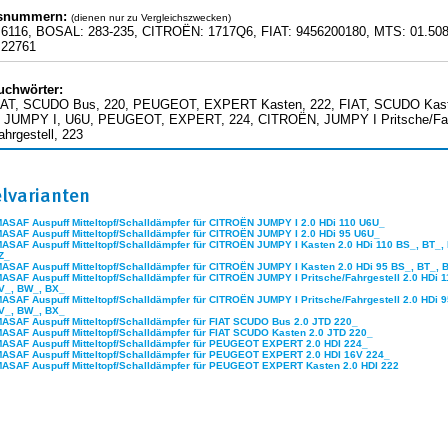
hsnummern:
(dienen nur zu Vergleichszwecken)
6116, BOSAL: 283-235, CITROËN: 1717Q6, FIAT: 9456200180, MTS: 01.5
22761
uchwörter:
IAT, SCUDO Bus, 220, PEUGEOT, EXPERT Kasten, 222, FIAT, SCUDO Kast
 JUMPY I, U6U, PEUGEOT, EXPERT, 224, CITROËN, JUMPY I Pritsche/F
ahrgestell, 223
elvarianten
MASAF Auspuff Mitteltopf/Schalldämpfer für CITROËN JUMPY I 2.0 HDi 110 U6U_
MASAF Auspuff Mitteltopf/Schalldämpfer für CITROËN JUMPY I 2.0 HDi 95 U6U_
MASAF Auspuff Mitteltopf/Schalldämpfer für CITROËN JUMPY I Kasten 2.0 HDi 110 BS_, BT_,
Z_
MASAF Auspuff Mitteltopf/Schalldämpfer für CITROËN JUMPY I Kasten 2.0 HDi 95 BS_, BT_, 
MASAF Auspuff Mitteltopf/Schalldämpfer für CITROËN JUMPY I Pritsche/Fahrgestell 2.0 HDi 
V_, BW_, BX_
MASAF Auspuff Mitteltopf/Schalldämpfer für CITROËN JUMPY I Pritsche/Fahrgestell 2.0 HDi 
V_, BW_, BX_
MASAF Auspuff Mitteltopf/Schalldämpfer für FIAT SCUDO Bus 2.0 JTD 220_
MASAF Auspuff Mitteltopf/Schalldämpfer für FIAT SCUDO Kasten 2.0 JTD 220_
MASAF Auspuff Mitteltopf/Schalldämpfer für PEUGEOT EXPERT 2.0 HDI 224_
MASAF Auspuff Mitteltopf/Schalldämpfer für PEUGEOT EXPERT 2.0 HDI 16V 224_
MASAF Auspuff Mitteltopf/Schalldämpfer für PEUGEOT EXPERT Kasten 2.0 HDI 222