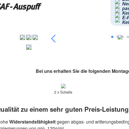
Ne
F - Auspuff
pa
Kei
E-P
Ke
Bei uns erhalten Sie die folgenden Montag
2 x Schelle
ualität zu einem sehr guten Preis-Leistung
hohe
Widerstandsfähigkeit
gegen abgas- und witterungsbeding
umlegierungen von min. 120g/m².