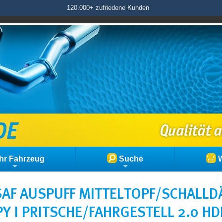
120.000+ zufriedene Kunden
hr Fahrzeug
Suche
W
AF AUSPUFF MITTELTOPF/SCHALLD
Y I PRITSCHE/FAHRGESTELL 2.0 HDI