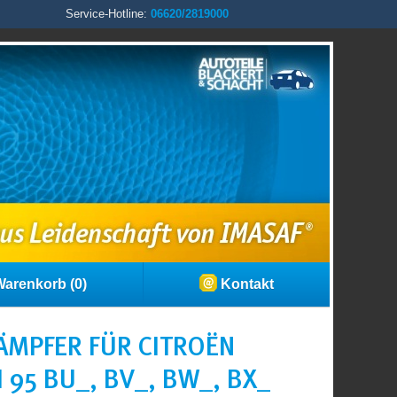
Service-Hotline:
06620/2819000
arenkorb (0)
Kontakt
ÄMPFER FÜR CITROËN
 95 BU_, BV_, BW_, BX_