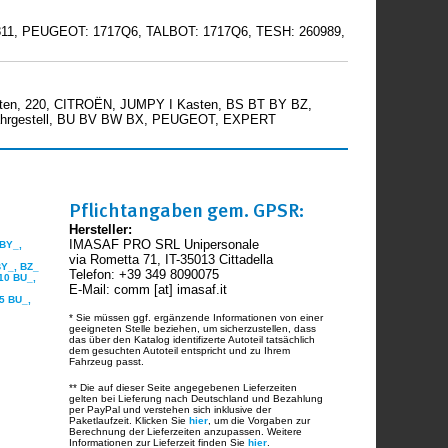
0811, PEUGEOT: 1717Q6, TALBOT: 1717Q6, TESH: 260989,
en, 220, CITROËN, JUMPY I Kasten, BS BT BY BZ,
ahrgestell, BU BV BW BX, PEUGEOT, EXPERT
Pflichtangaben gem. GPSR:
Hersteller:
IMASAF PRO SRL Unipersonale
 BY_,
via Rometta 71, IT-35013 Cittadella
BY_, BZ_
Telefon: +39 349 8090075
110 BU_,
E-Mail: comm [at] imasaf.it
95 BU_,
* Sie müssen ggf. ergänzende Informationen von einer
geeigneten Stelle beziehen, um sicherzustellen, dass
das über den Katalog identifizerte Autoteil tatsächlich
dem gesuchten Autoteil entspricht und zu Ihrem
Fahrzeug passt.
** Die auf dieser Seite angegebenen Lieferzeiten
gelten bei Lieferung nach Deutschland und Bezahlung
per PayPal und verstehen sich inklusive der
Paketlaufzeit. Klicken Sie
hier
, um die Vorgaben zur
Berechnung der Lieferzeiten anzupassen. Weitere
Informationen zur Lieferzeit finden Sie
hier
.