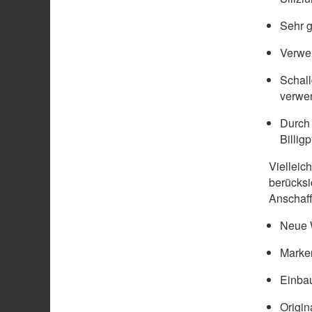
Sehr g
Verwen
Schal
verwe
Durch 
Billig
Vielleic
berücksi
Anschaff
Neue W
Marke
Einbau
Origin