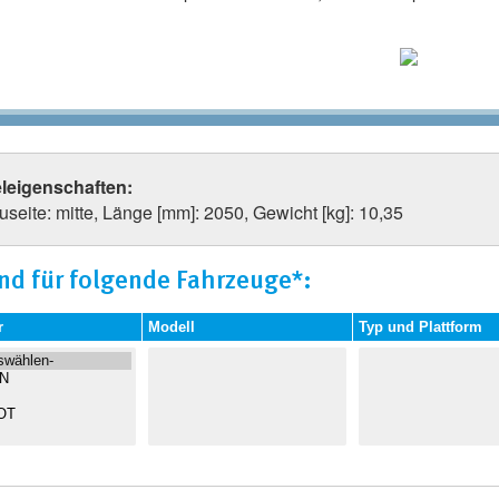
eleigenschaften:
seite: mitte, Länge [mm]: 2050, Gewicht [kg]: 10,35
nd für folgende Fahrzeuge*:
r
Modell
Typ und Plattform