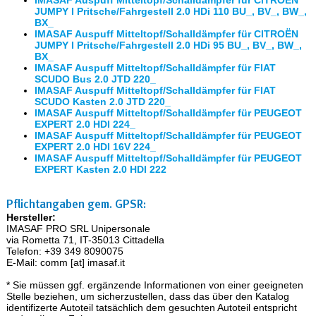
IMASAF Auspuff Mitteltopf/Schalldämpfer für CITROËN
JUMPY I Pritsche/Fahrgestell 2.0 HDi 110 BU_, BV_, BW_,
BX_
IMASAF Auspuff Mitteltopf/Schalldämpfer für CITROËN
JUMPY I Pritsche/Fahrgestell 2.0 HDi 95 BU_, BV_, BW_,
BX_
IMASAF Auspuff Mitteltopf/Schalldämpfer für FIAT
SCUDO Bus 2.0 JTD 220_
IMASAF Auspuff Mitteltopf/Schalldämpfer für FIAT
SCUDO Kasten 2.0 JTD 220_
IMASAF Auspuff Mitteltopf/Schalldämpfer für PEUGEOT
EXPERT 2.0 HDI 224_
IMASAF Auspuff Mitteltopf/Schalldämpfer für PEUGEOT
EXPERT 2.0 HDI 16V 224_
IMASAF Auspuff Mitteltopf/Schalldämpfer für PEUGEOT
EXPERT Kasten 2.0 HDI 222
Pflichtangaben gem. GPSR:
Hersteller:
IMASAF PRO SRL Unipersonale
via Rometta 71, IT-35013 Cittadella
Telefon: +39 349 8090075
E-Mail: comm [at] imasaf.it
* Sie müssen ggf. ergänzende Informationen von einer geeigneten
Stelle beziehen, um sicherzustellen, dass das über den Katalog
identifizerte Autoteil tatsächlich dem gesuchten Autoteil entspricht