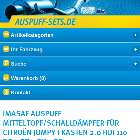
Artikelkategorien
Ihr Fahrzeug
Suche
Warenkorb (0)
Kontakt
IMASAF AUSPUFF
MITTELTOPF/SCHALLDÄMPFER FÜR
CITROËN JUMPY I KASTEN 2.0 HDI 110