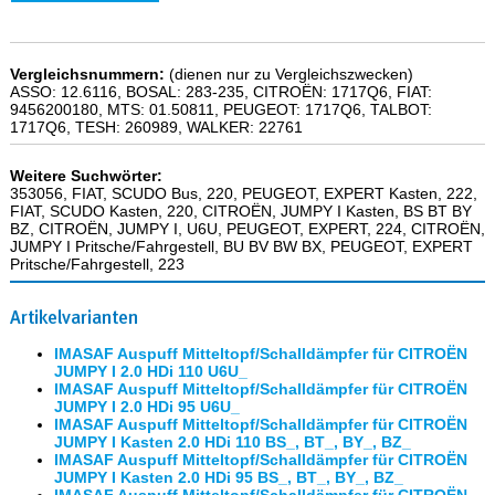
Vergleichsnummern:
(dienen nur zu Vergleichszwecken)
ASSO: 12.6116, BOSAL: 283-235, CITROËN: 1717Q6, FIAT:
9456200180, MTS: 01.50811, PEUGEOT: 1717Q6, TALBOT:
1717Q6, TESH: 260989, WALKER: 22761
Weitere Suchwörter:
353056, FIAT, SCUDO Bus, 220, PEUGEOT, EXPERT Kasten, 222,
FIAT, SCUDO Kasten, 220, CITROËN, JUMPY I Kasten, BS BT BY
BZ, CITROËN, JUMPY I, U6U, PEUGEOT, EXPERT, 224, CITROËN,
JUMPY I Pritsche/Fahrgestell, BU BV BW BX, PEUGEOT, EXPERT
Pritsche/Fahrgestell, 223
Artikelvarianten
IMASAF Auspuff Mitteltopf/Schalldämpfer für CITROËN
JUMPY I 2.0 HDi 110 U6U_
IMASAF Auspuff Mitteltopf/Schalldämpfer für CITROËN
JUMPY I 2.0 HDi 95 U6U_
IMASAF Auspuff Mitteltopf/Schalldämpfer für CITROËN
JUMPY I Kasten 2.0 HDi 110 BS_, BT_, BY_, BZ_
IMASAF Auspuff Mitteltopf/Schalldämpfer für CITROËN
JUMPY I Kasten 2.0 HDi 95 BS_, BT_, BY_, BZ_