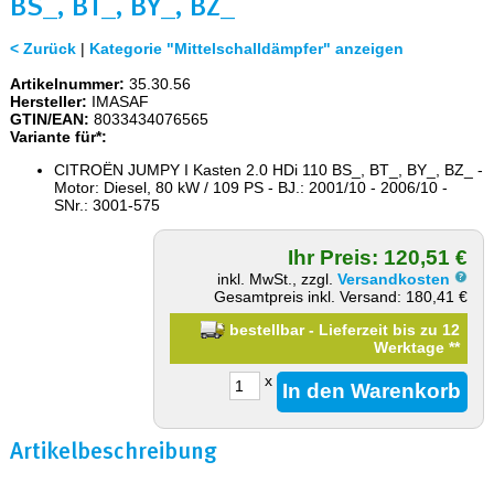
BS_, BT_, BY_, BZ_
< Zurück
|
Kategorie "Mittelschalldämpfer" anzeigen
Artikelnummer:
35.30.56
Hersteller:
IMASAF
GTIN/EAN:
8033434076565
Variante für*:
CITROËN JUMPY I Kasten 2.0 HDi 110 BS_, BT_, BY_, BZ_ -
Motor: Diesel, 80 kW / 109 PS - BJ.: 2001/10 - 2006/10 -
SNr.: 3001-575
Ihr Preis: 120,51 €
inkl. MwSt., zzgl.
Versandkosten
Gesamtpreis inkl. Versand: 180,41 €
bestellbar - Lieferzeit bis zu 12
Werktage
**
x
Artikelbeschreibung