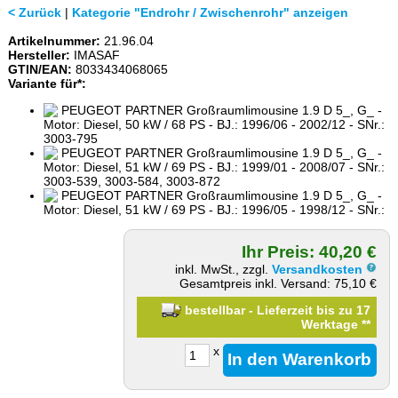
< Zurück
|
Kategorie "Endrohr / Zwischenrohr" anzeigen
Artikelnummer:
21.96.04
Hersteller:
IMASAF
GTIN/EAN:
8033434068065
Variante für*:
PEUGEOT PARTNER Großraumlimousine 1.9 D 5_, G_ -
Motor: Diesel, 50 kW / 68 PS - BJ.: 1996/06 - 2002/12 - SNr.:
3003-795
PEUGEOT PARTNER Großraumlimousine 1.9 D 5_, G_ -
Motor: Diesel, 51 kW / 69 PS - BJ.: 1999/01 - 2008/07 - SNr.:
3003-539, 3003-584, 3003-872
PEUGEOT PARTNER Großraumlimousine 1.9 D 5_, G_ -
Motor: Diesel, 51 kW / 69 PS - BJ.: 1996/05 - 1998/12 - SNr.:
Ihr Preis: 40,20 €
inkl. MwSt., zzgl.
Versandkosten
Gesamtpreis inkl. Versand: 75,10 €
bestellbar - Lieferzeit bis zu 17
Werktage
**
x