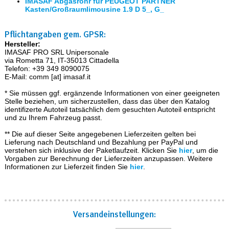
IMASAF Abgasrohr für PEUGEOT PARTNER
Kasten/Großraumlimousine 1.9 D 5_, G_
Pflichtangaben gem. GPSR:
Hersteller:
IMASAF PRO SRL Unipersonale
via Rometta 71, IT-35013 Cittadella
Telefon: +39 349 8090075
E-Mail: comm [at] imasaf.it
* Sie müssen ggf. ergänzende Informationen von einer geeigneten
Stelle beziehen, um sicherzustellen, dass das über den Katalog
identifizerte Autoteil tatsächlich dem gesuchten Autoteil entspricht
und zu Ihrem Fahrzeug passt.
** Die auf dieser Seite angegebenen Lieferzeiten gelten bei
Lieferung nach Deutschland und Bezahlung per PayPal und
verstehen sich inklusive der Paketlaufzeit. Klicken Sie
hier
, um die
Vorgaben zur Berechnung der Lieferzeiten anzupassen. Weitere
Informationen zur Lieferzeit finden Sie
hier
.
Versand­einstellungen: