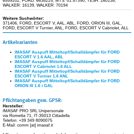
6559202, FORD: 6638225, MTS: 01.57390, TESH: 260138,
WALKER: 16139, WALKER: 70194
Weitere Suchwörter:
371406, FORD, ESCORT V, AAL, ABL, FORD, ORION III, GAL,
FORD, ESCORT V Turnier, ANL, FORD, ESCORT V Cabriolet, ALL
Artikelvarianten
IMASAF Auspuff Mitteltopf/Schalldämpfer für FORD
ESCORT V 1.6 AAL, ABL
IMASAF Auspuff Mitteltopf/Schalldämpfer für FORD
ESCORT V Cabriolet 1.6 ALL
IMASAF Auspuff Mitteltopf/Schalldämpfer für FORD
ESCORT V Turnier 1.6 ANL
IMASAF Auspuff Mitteltopf/Schalldämpfer für FORD
ORION III 1.6 i GAL
Pflichtangaben gem. GPSR:
Hersteller:
IMASAF PRO SRL Unipersonale
via Rometta 71, IT-35013 Cittadella
Telefon: +39 349 8090075
E-Mail: comm [at] imasaf.it