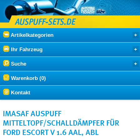
Artikelkategorien
Ihr Fahrzeug
Suche
Warenkorb (0)
Kontakt
IMASAF AUSPUFF
MITTELTOPF/SCHALLDÄMPFER FÜR
FORD ESCORT V 1.6 AAL, ABL