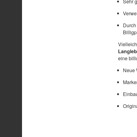
Sehr g
Verwen
Durch 
Billig
Vielleic
Langleb
eine bil
Neue W
Marke
Einbau
Origin