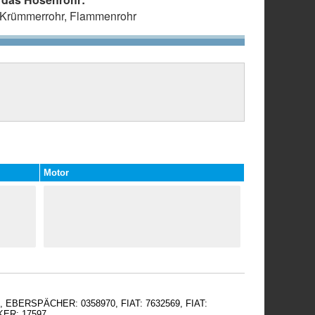
r, Krümmerrohr, Flammenrohr
Motor
, EBERSPÄCHER: 0358970, FIAT: 7632569, FIAT:
KER: 17597