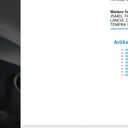
Weitere S
254401, F
LANCIA, D
TEMPRA S.
Artik
I
I
I
I
I
I
I
I
I