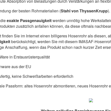
ute Absorption von Belastungen durch Verstärkungen an flexib
dung der besten Rohmaterialien (
Stahl von ThyssenKrupp
).
die
exakte Passgenauigkeit
werden unnötig hohe Werkstattein
produkten zusätzlich anfallen können, da diese oftmals nachbe
ht finden Sie im Internet einen billigeres Hosenrohr als diesen
igkeit
berücksichtigt, werden Sie mit diesem IMASAF-Hosenro
lige Anschaffung, wenn das Produkt schon nach kurzer Zeit ers
are in Erstausrüsterqualität
nware aus der EU
fertig, keine Schweißarbeiten erforderlich
ale Passform: altes Hosenrohr abmontieren, neues Hosenrohr ei
Weitere geläufige Bezeichnungen für