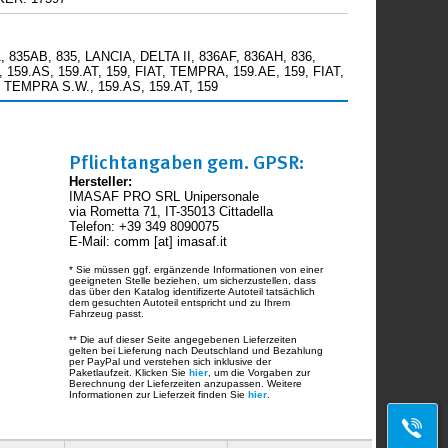
 835AB, 835, LANCIA, DELTA II, 836AF, 836AH, 836,
 159.AS, 159.AT, 159, FIAT, TEMPRA, 159.AE, 159, FIAT,
, TEMPRA S.W., 159.AS, 159.AT, 159
Pflichtangaben gem. GPSR:
Hersteller:
IMASAF PRO SRL Unipersonale
via Rometta 71, IT-35013 Cittadella
Telefon: +39 349 8090075
E-Mail: comm [at] imasaf.it
* Sie müssen ggf. ergänzende Informationen von einer
geeigneten Stelle beziehen, um sicherzustellen, dass
das über den Katalog identifizerte Autoteil tatsächlich
dem gesuchten Autoteil entspricht und zu Ihrem
Fahrzeug passt.
** Die auf dieser Seite angegebenen Lieferzeiten
gelten bei Lieferung nach Deutschland und Bezahlung
per PayPal und verstehen sich inklusive der
Paketlaufzeit. Klicken Sie
hier
, um die Vorgaben zur
Berechnung der Lieferzeiten anzupassen. Weitere
Informationen zur Lieferzeit finden Sie
hier
.