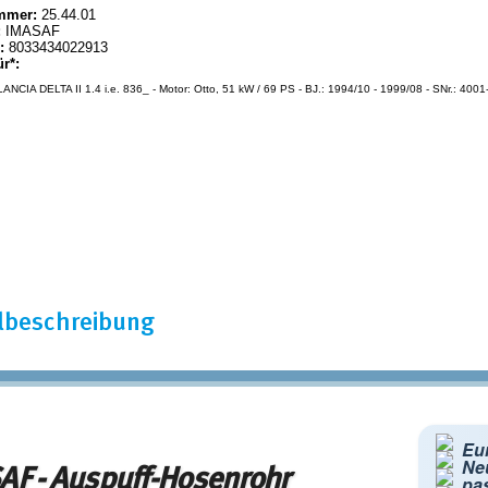
mmer:
25.44.01
:
IMASAF
:
8033434022913
ür*:
ANCIA DELTA II 1.4 i.e. 836_ - Motor: Otto, 51 kW / 69 PS - BJ.: 1994/10 - 1999/08 - SNr.: 4001
elbeschreibung
Eur
Ne
AF - Auspuff-Hosenrohr
pa