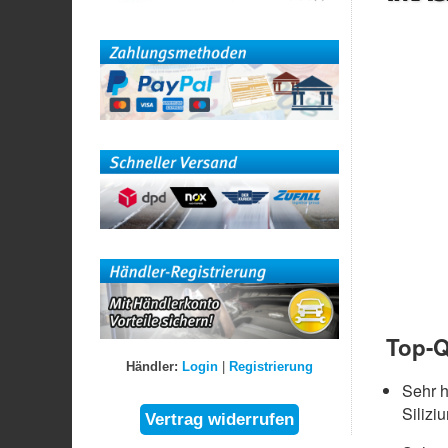
Top-Q
Händler:
Login
|
Registrierung
Sehr 
Silizi