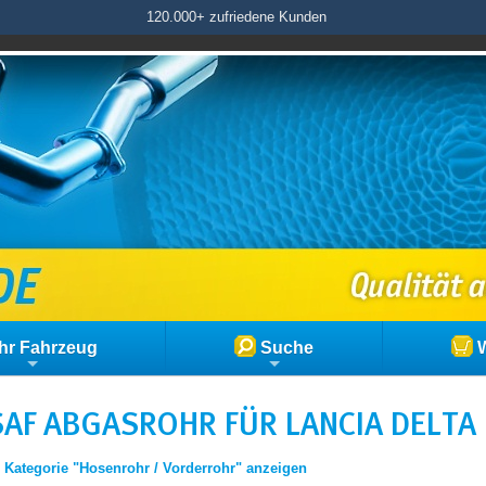
120.000+ zufriedene Kunden
hr Fahrzeug
Suche
W
AF ABGASROHR FÜR LANCIA DELTA II 
|
Kategorie "Hosenrohr / Vorderrohr" anzeigen