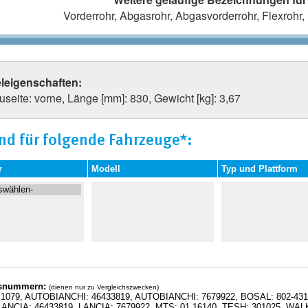
Vorderrohr, Abgasrohr, Abgasvorderrohr, Flexroh
eleigenschaften:
seite: vorne, Länge [mm]: 830, Gewicht [kg]: 3,67
nd für folgende Fahrzeuge*:
r
Modell
Typ und Plattform
hsnummern:
(dienen nur zu Vergleichszwecken)
1079, AUTOBIANCHI: 46433819, AUTOBIANCHI: 7679922, BOSAL: 802-431
LANCIA: 46433819, LANCIA: 7679922, MTS: 01.16140, TESH: 301025, WAL