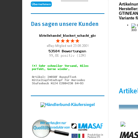
Artikelnu
Hersteller
GTIN/EAN
Variante f
Das sagen unsere Kunden
L
300
Artik
IMAS