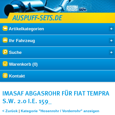
Artikelkategorien
Ihr Fahrzeug
Suche
Warenkorb (0)
Kontakt
IMASAF ABGASROHR FÜR FIAT TEMPRA
S.W. 2.0 I.E. 159_
< Zurück
|
Kategorie "Hosenrohr / Vorderrohr" anzeigen