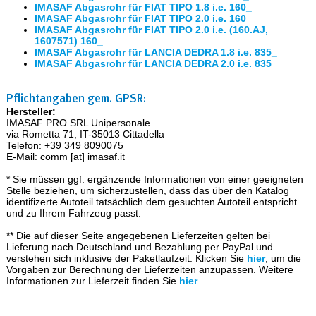
IMASAF Abgasrohr für FIAT TIPO 1.8 i.e. 160_
IMASAF Abgasrohr für FIAT TIPO 2.0 i.e. 160_
IMASAF Abgasrohr für FIAT TIPO 2.0 i.e. (160.AJ,
1607571) 160_
IMASAF Abgasrohr für LANCIA DEDRA 1.8 i.e. 835_
IMASAF Abgasrohr für LANCIA DEDRA 2.0 i.e. 835_
Pflichtangaben gem. GPSR:
Hersteller:
IMASAF PRO SRL Unipersonale
via Rometta 71, IT-35013 Cittadella
Telefon: +39 349 8090075
E-Mail: comm [at] imasaf.it
* Sie müssen ggf. ergänzende Informationen von einer geeigneten
Stelle beziehen, um sicherzustellen, dass das über den Katalog
identifizerte Autoteil tatsächlich dem gesuchten Autoteil entspricht
und zu Ihrem Fahrzeug passt.
** Die auf dieser Seite angegebenen Lieferzeiten gelten bei
Lieferung nach Deutschland und Bezahlung per PayPal und
verstehen sich inklusive der Paketlaufzeit. Klicken Sie
hier
, um die
Vorgaben zur Berechnung der Lieferzeiten anzupassen. Weitere
Informationen zur Lieferzeit finden Sie
hier
.