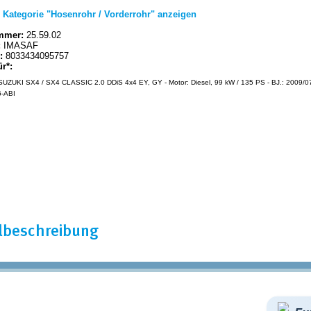
|
Kategorie "Hosenrohr / Vorderrohr" anzeigen
mmer:
25.59.02
:
IMASAF
:
8033434095757
ür*:
UZUKI SX4 / SX4 CLASSIC 2.0 DDiS 4x4 EY, GY - Motor: Diesel, 99 kW / 135 PS - BJ.: 2009/07 -
-ABI
elbeschreibung