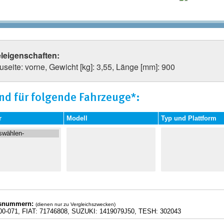
eleigenschaften:
seite: vorne, Gewicht [kg]: 3,55, Länge [mm]: 900
nd für folgende Fahrzeuge*:
r
Modell
Typ und Plattform
hsnummern:
(dienen nur zu Vergleichszwecken)
0-071, FIAT: 71746808, SUZUKI: 1419079J50, TESH: 302043