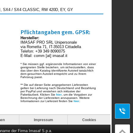
I, SX4 / SX4 CLASSIC, RW 420D, EY, GY
Pflichtangaben gem. GPSR:
Hersteller:
IMASAF PRO SRL Unipersonale
via Rometta 71, IT-35013 Cittadella
Telefon: +39 349 8090075
E-Mail: comm [at] imasaf.it
* Sie müssen ggf. ergänzende Informationen von einer
geeigneten Stelle beziehen, um sicherzustellen, dass
das über den Katalog identifizerte Autoteil tatsächlich
dem gesuchten Autoteil entspricht und zu Ihrem
Fahrzeug passt.
** Die auf dieser Seite angegebenen Lieferzeiten
gelten bei Lieferung nach Deutschland und Bezahlung
per PayPal und verstehen sich inklusive der
Paketlaufzeit. Klicken Sie
hier
, um die Vorgaben zur
Berechnung der Lieferzeiten anzupassen. Weitere
Informationen zur Lieferzeit finden Sie
hier
.
nen
Impressum
Cookies
nname der Firma Imasaf S.p.a.