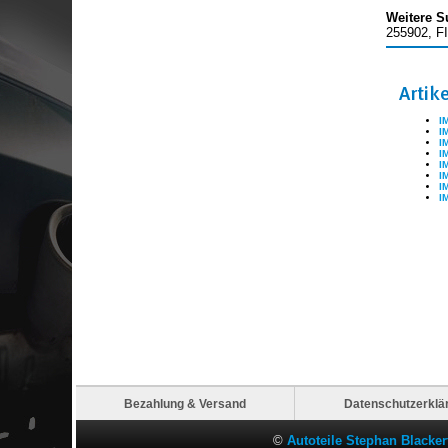
Weitere S
255902, F
Artik
I
I
I
I
I
I
I
I
Bezahlung & Versand
Datenschutzerklä
©
Autoteile Stephan Blacke