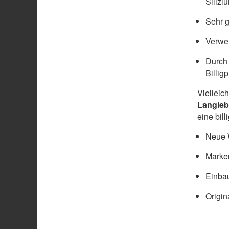
Silizi
Sehr g
Verwen
Durch 
Billig
Vielleic
Langleb
eine bil
Neue W
Marke
Einbau
Origin