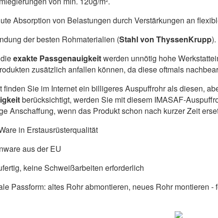
umlegierungen von min. 120g/m².
ute Absorption von Belastungen durch Verstärkungen an flexib
dung der besten Rohmaterialien (
Stahl von ThyssenKrupp
).
die
exakte Passgenauigkeit
werden unnötig hohe Werkstattein
produkten zusätzlich anfallen können, da diese oftmals nachbe
ht finden Sie im Internet ein billigeres Auspuffrohr als diesen,
igkeit
berücksichtigt, werden Sie mit diesem IMASAF-Auspuffr
lige Anschaffung, wenn das Produkt schon nach kurzer Zeit ers
are in Erstausrüsterqualität
nware aus der EU
fertig, keine Schweißarbeiten erforderlich
ale Passform: altes Rohr abmontieren, neues Rohr montieren - fe