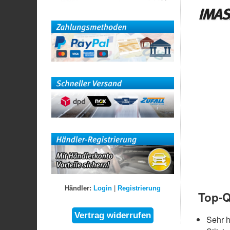
IMAS
Händler:
Login
|
Registrierung
Top-Q
Sehr 