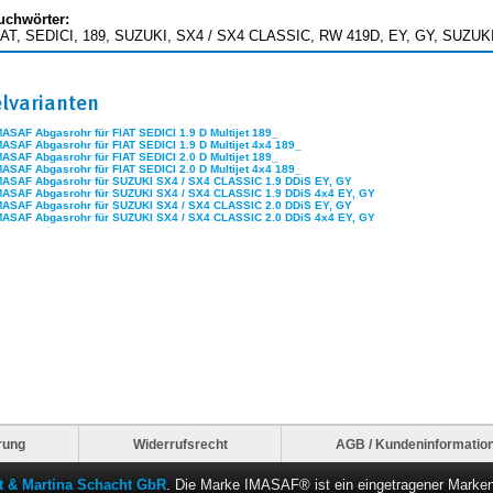
uchwörter:
IAT, SEDICI, 189, SUZUKI, SX4 / SX4 CLASSIC, RW 419D, EY, GY, SUZUK
elvarianten
MASAF Abgasrohr für FIAT SEDICI 1.9 D Multijet 189_
MASAF Abgasrohr für FIAT SEDICI 1.9 D Multijet 4x4 189_
MASAF Abgasrohr für FIAT SEDICI 2.0 D Multijet 189_
MASAF Abgasrohr für FIAT SEDICI 2.0 D Multijet 4x4 189_
MASAF Abgasrohr für SUZUKI SX4 / SX4 CLASSIC 1.9 DDiS EY, GY
MASAF Abgasrohr für SUZUKI SX4 / SX4 CLASSIC 1.9 DDiS 4x4 EY, GY
MASAF Abgasrohr für SUZUKI SX4 / SX4 CLASSIC 2.0 DDiS EY, GY
MASAF Abgasrohr für SUZUKI SX4 / SX4 CLASSIC 2.0 DDiS 4x4 EY, GY
rung
Widerrufsrecht
AGB / Kundeninformatio
rt & Martina Schacht GbR
. Die Marke IMASAF® ist ein eingetragener Marke