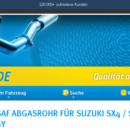
120.000+ zufriedene Kunden
hr Fahrzeug
Suche
W
AF ABGASROHR FÜR SUZUKI SX4 / S
GY