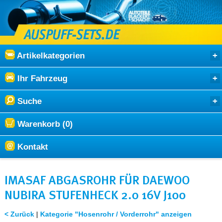
Artikelkategorien
Ihr Fahrzeug
Suche
Warenkorb (0)
Kontakt
IMASAF ABGASROHR FÜR DAEWOO
NUBIRA STUFENHECK 2.0 16V J100
< Zurück
|
Kategorie "Hosenrohr / Vorderrohr" anzeigen