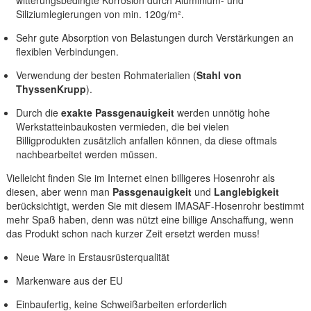
witterungsbedingte Korrosion durch Aluminium- und
Siliziumlegierungen von min. 120g/m².
Sehr gute Absorption von Belastungen durch Verstärkungen an
flexiblen Verbindungen.
Verwendung der besten Rohmaterialien (
Stahl von
ThyssenKrupp
).
Durch die
exakte Passgenauigkeit
werden unnötig hohe
Werkstatteinbaukosten vermieden, die bei vielen
Billigprodukten zusätzlich anfallen können, da diese oftmals
nachbearbeitet werden müssen.
Vielleicht finden Sie im Internet einen billigeres Hosenrohr als
diesen, aber wenn man
Passgenauigkeit
und
Langlebigkeit
berücksichtigt, werden Sie mit diesem IMASAF-Hosenrohr bestimmt
mehr Spaß haben, denn was nützt eine billige Anschaffung, wenn
das Produkt schon nach kurzer Zeit ersetzt werden muss!
Neue Ware in Erstausrüsterqualität
Markenware aus der EU
Einbaufertig, keine Schweißarbeiten erforderlich