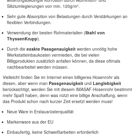
witterungsbedingte Korrosion durch Aluminium- und
Siliziumlegierungen von min. 120g/m².
Sehr gute Absorption von Belastungen durch Verstärkungen an
flexiblen Verbindungen.
Verwendung der besten Rohmaterialien (
Stahl von
ThyssenKrupp
).
Durch die
exakte Passgenauigkeit
werden unnötig hohe
Werkstatteinbaukosten vermieden, die bei vielen
Billigprodukten zusätzlich anfallen können, da diese oftmals
nachbearbeitet werden müssen.
Vielleicht finden Sie im Internet einen billigeres Hosenrohr als
diesen, aber wenn man
Passgenauigkeit
und
Langlebigkeit
berücksichtigt, werden Sie mit diesem IMASAF-Hosenrohr bestimmt
mehr Spaß haben, denn was nützt eine billige Anschaffung, wenn
das Produkt schon nach kurzer Zeit ersetzt werden muss!
Neue Ware in Erstausrüsterqualität
Markenware aus der EU
Einbaufertig, keine Schweißarbeiten erforderlich