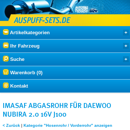
Artikelkategorien
Ihr Fahrzeug
Suche
Warenkorb (0)
Kontakt
IMASAF ABGASROHR FÜR DAEWOO
NUBIRA 2.0 16V J100
< Zurück
|
Kategorie "Hosenrohr / Vorderrohr" anzeigen