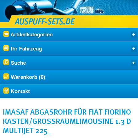
Artikelkategorien
Ihr Fahrzeug
Suche
Warenkorb (0)
Kontakt
IMASAF ABGASROHR FÜR FIAT FIORINO
KASTEN/GROSSRAUMLIMOUSINE 1.3 D M
ULTIJET 225_