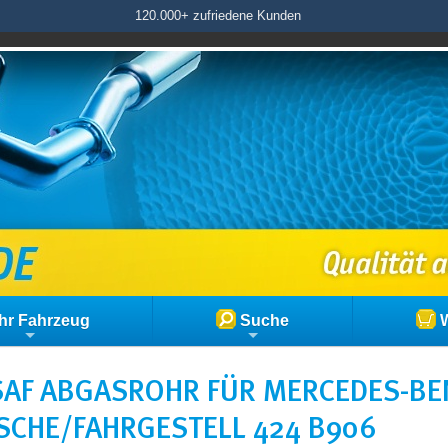
120.000+ zufriedene Kunden
hr Fahrzeug
Suche
W
AF ABGASROHR FÜR MERCEDES-BEN
SCHE/FAHRGESTELL 424 B906