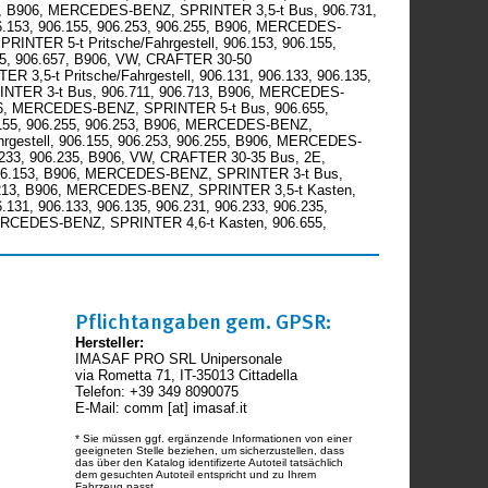
637, B906, MERCEDES-BENZ, SPRINTER 3,5-t Bus, 906.731,
6.153, 906.155, 906.253, 906.255, B906, MERCEDES-
NTER 5-t Pritsche/Fahrgestell, 906.153, 906.155,
5, 906.657, B906, VW, CRAFTER 30-50
3,5-t Pritsche/Fahrgestell, 906.131, 906.133, 906.135,
RINTER 3-t Bus, 906.711, 906.713, B906, MERCEDES-
B906, MERCEDES-BENZ, SPRINTER 5-t Bus, 906.655,
.155, 906.255, 906.253, B906, MERCEDES-BENZ,
gestell, 906.155, 906.253, 906.255, B906, MERCEDES-
6.233, 906.235, B906, VW, CRAFTER 30-35 Bus, 2E,
 906.153, B906, MERCEDES-BENZ, SPRINTER 3-t Bus,
6.213, B906, MERCEDES-BENZ, SPRINTER 3,5-t Kasten,
31, 906.133, 906.135, 906.231, 906.233, 906.235,
ERCEDES-BENZ, SPRINTER 4,6-t Kasten, 906.655,
Pflichtangaben gem. GPSR:
Hersteller:
IMASAF PRO SRL Unipersonale
via Rometta 71, IT-35013 Cittadella
Telefon: +39 349 8090075
E-Mail: comm [at] imasaf.it
* Sie müssen ggf. ergänzende Informationen von einer
geeigneten Stelle beziehen, um sicherzustellen, dass
das über den Katalog identifizerte Autoteil tatsächlich
dem gesuchten Autoteil entspricht und zu Ihrem
Fahrzeug passt.