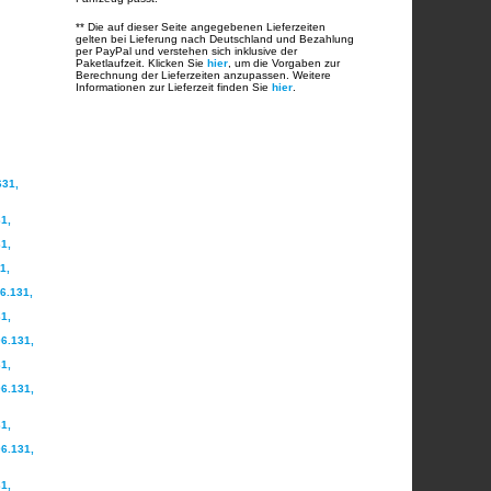
** Die auf dieser Seite angegebenen Lieferzeiten
gelten bei Lieferung nach Deutschland und Bezahlung
per PayPal und verstehen sich inklusive der
Paketlaufzeit. Klicken Sie
hier
, um die Vorgaben zur
Berechnung der Lieferzeiten anzupassen. Weitere
Informationen zur Lieferzeit finden Sie
hier
.
631,
1,
1,
1,
6.131,
1,
6.131,
1,
6.131,
1,
6.131,
1,