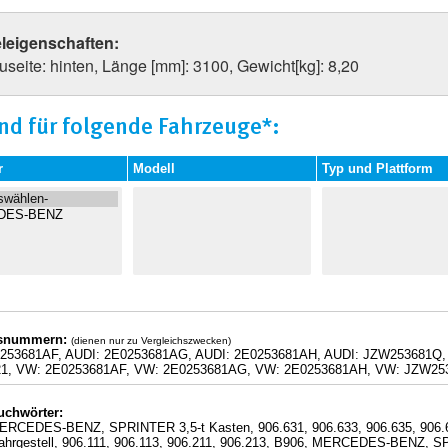
eleigenschaften:
seite: hinten, Länge [mm]: 3100, Gewicht[kg]: 8,20
nd für folgende Fahrzeuge*:
r
Modell
Typ und Plattform
hsnummern:
(dienen nur zu Vergleichszwecken)
0253681AF, AUDI: 2E0253681AG, AUDI: 2E0253681AH, AUDI: JZW25368
21, VW: 2E0253681AF, VW: 2E0253681AG, VW: 2E0253681AH, VW: JZW25
uchwörter:
ERCEDES-BENZ, SPRINTER 3,5-t Kasten, 906.631, 906.633, 906.635, 90
Fahrgestell, 906.111, 906.113, 906.211, 906.213, B906, MERCEDES-BENZ, 