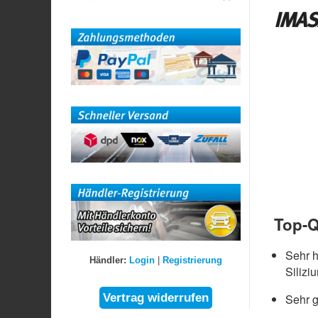
IMAS
Top-Q
Sehr 
Händler:
Login
|
Registrierung
Silizi
Sehr g