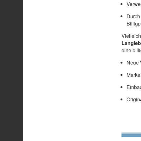
Verwen
Durch 
Billig
Vielleic
Langleb
eine bil
Neue W
Marke
Einbau
Origin