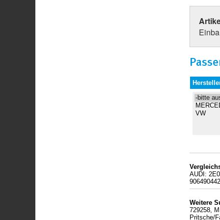
Artik
Einbau
Passe
Herstelle
Vergleic
AUDI: 2E
90649044
Weitere S
729258, M
Pritsche/