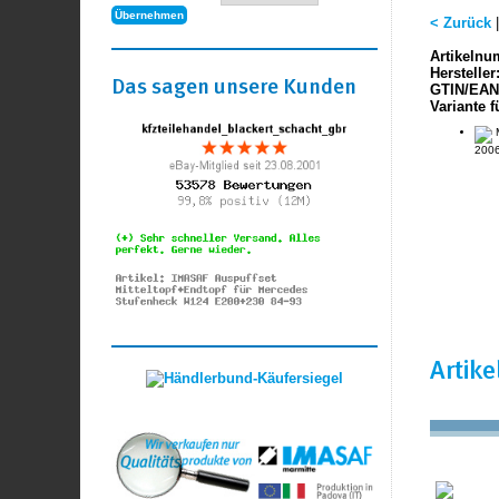
< Zurück
Artikelnu
Hersteller
Das sagen unsere Kunden
GTIN/EAN
Variante f
M
2006
Artik