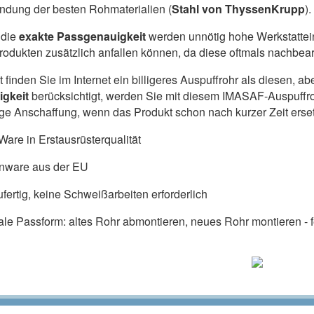
dung der besten Rohmaterialien (
Stahl von ThyssenKrupp
).
die
exakte Passgenauigkeit
werden unnötig hohe Werkstattein
produkten zusätzlich anfallen können, da diese oftmals nachbe
ht finden Sie im Internet ein billigeres Auspuffrohr als diesen,
igkeit
berücksichtigt, werden Sie mit diesem IMASAF-Auspuffr
lige Anschaffung, wenn das Produkt schon nach kurzer Zeit ers
are in Erstausrüsterqualität
nware aus der EU
fertig, keine Schweißarbeiten erforderlich
ale Passform: altes Rohr abmontieren, neues Rohr montieren - fe