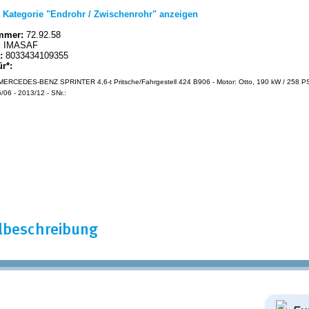
|
Kategorie "Endrohr / Zwischenrohr" anzeigen
mmer:
72.92.58
:
IMASAF
:
8033434109355
ür*:
ERCEDES-BENZ SPRINTER 4,6-t Pritsche/Fahrgestell 424 B906 - Motor: Otto, 190 kW / 258 PS 
/06 - 2013/12 - SNr.:
elbeschreibung