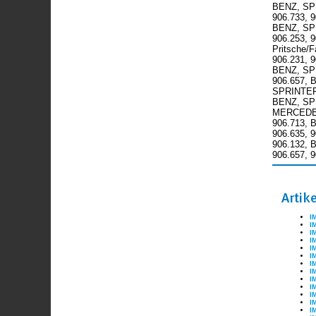
BENZ, SPR
906.733, 
BENZ, SPR
906.253, 
Pritsche/
906.231, 
BENZ, SPR
906.657, 
SPRINTER 
BENZ, SPR
MERCEDES-
906.713, 
906.635, 
906.132, 
906.657, 
Artik
I
I
I
I
I
I
I
I
I
I
I
I
I