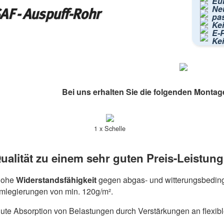
Eur
Ne
AF - Auspuff-Rohr
pa
Kei
E-P
Ke
Bei uns erhalten Sie die folgenden Montag
1 x Schelle
ualität zu einem sehr guten Preis-Leistung
hohe
Widerstandsfähigkeit
gegen abgas- und witterungsbeding
umlegierungen von min. 120g/m².
ute Absorption von Belastungen durch Verstärkungen an flexib