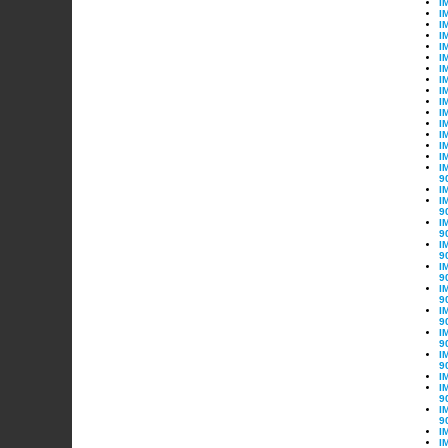
I
I
I
I
I
I
I
I
I
I
I
I
I
I
I
I
9
I
I
9
I
9
I
9
I
9
I
9
I
9
I
9
I
9
I
I
9
I
9
I
I