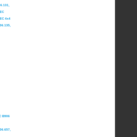
6.131,
TEC
TEC 4x4
06.135,
C B906
06.657,