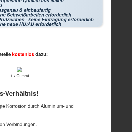
opäische Qualität aus Italien
u
ssgenau & einbaufertig
ne Schweißarbeiten erforderlich
rüfzeichen - keine Eintragung erforderlich
ine neue HU/AU erforderlich
eteile
kostenlos
dazu:
1 x Gummi
s-Verhältnis!
te Korrosion durch Aluminium- und
len Verbindungen.