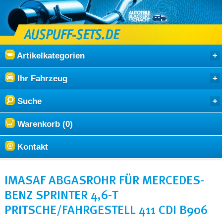
Artikelkategorien
Ihr Fahrzeug
Suche
Warenkorb (0)
Kontakt
IMASAF ABGASROHR FÜR MERCEDES-
BENZ SPRINTER 4,6-T
PRITSCHE/FAHRGESTELL 411 CDI B906