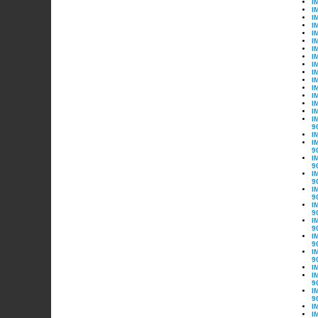
I
I
I
I
I
I
I
I
I
I
I
I
I
I
I
I
9
I
I
9
I
9
I
9
I
9
I
9
I
9
I
9
I
9
I
I
9
I
9
I
I