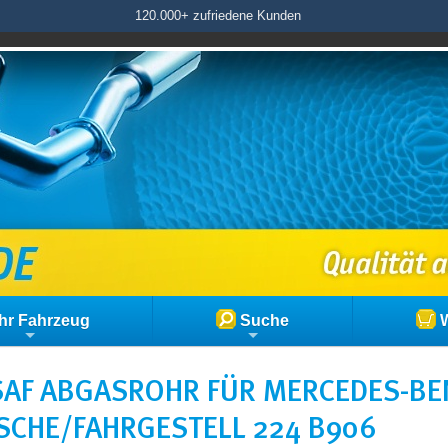
120.000+ zufriedene Kunden
hr Fahrzeug
Suche
W
AF ABGASROHR FÜR MERCEDES-BEN
SCHE/FAHRGESTELL 224 B906