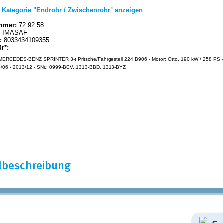
|
Kategorie "Endrohr / Zwischenrohr" anzeigen
mmer:
72.92.58
:
IMASAF
:
8033434109355
ür*:
ERCEDES-BENZ SPRINTER 3-t Pritsche/Fahrgestell 224 B906 - Motor: Otto, 190 kW / 258 PS -
/06 - 2013/12 - SNr.: 0999-BCV, 1313-BBD, 1313-BYZ
elbeschreibung