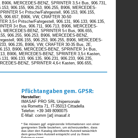
637, B906, MERCEDES-BENZ, SPRINTER 3,5-t Bus, 906.731,
6.153, 906.155, 906.253, 906.255, B906, MERCEDES-
NTER 5-t Pritsche/Fahrgestell, 906.153, 906.155,
5, 906.657, B906, VW, CRAFTER 30-50
3,5-t Pritsche/Fahrgestell, 906.131, 906.133, 906.135,
RINTER 3-t Bus, 906.711, 906.713, B906, MERCEDES-
B906, MERCEDES-BENZ, SPRINTER 5-t Bus, 906.655,
.155, 906.255, 906.253, B906, MERCEDES-BENZ,
gestell, 906.155, 906.253, 906.255, B906, MERCEDES-
6.233, 906.235, B906, VW, CRAFTER 30-35 Bus, 2E,
 906.153, B906, MERCEDES-BENZ, SPRINTER 3-t Bus,
6.213, B906, MERCEDES-BENZ, SPRINTER 3,5-t Kasten,
31, 906.133, 906.135, 906.231, 906.233, 906.235,
ERCEDES-BENZ, SPRINTER 4,6-t Kasten, 906.655,
Pflichtangaben gem. GPSR:
Hersteller:
IMASAF PRO SRL Unipersonale
via Rometta 71, IT-35013 Cittadella
Telefon: +39 349 8090075
E-Mail: comm [at] imasaf.it
* Sie müssen ggf. ergänzende Informationen von einer
geeigneten Stelle beziehen, um sicherzustellen, dass
das über den Katalog identifizerte Autoteil tatsächlich
dem gesuchten Autoteil entspricht und zu Ihrem
Fahrzeug passt.