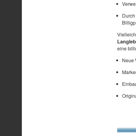
Verwen
Durch 
Billig
Vielleic
Langleb
eine bil
Neue W
Marke
Einbau
Origin