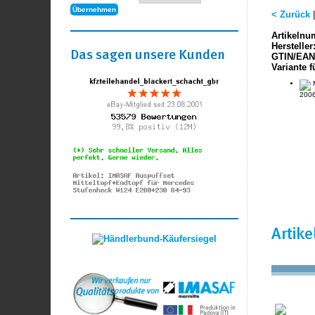
< Zurück
Artikelnu
Hersteller
Das sagen unsere Kunden
GTIN/EAN
Variante f
M
2006
Artik