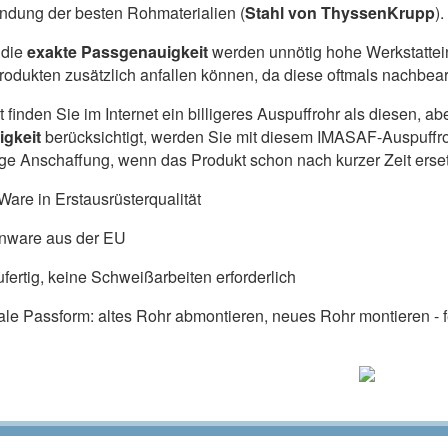
dung der besten Rohmaterialien (
Stahl von ThyssenKrupp
).
die
exakte Passgenauigkeit
werden unnötig hohe Werkstattein
produkten zusätzlich anfallen können, da diese oftmals nachbe
ht finden Sie im Internet ein billigeres Auspuffrohr als diesen,
igkeit
berücksichtigt, werden Sie mit diesem IMASAF-Auspuffr
lige Anschaffung, wenn das Produkt schon nach kurzer Zeit ers
are in Erstausrüsterqualität
nware aus der EU
fertig, keine Schweißarbeiten erforderlich
ale Passform: altes Rohr abmontieren, neues Rohr montieren - fe