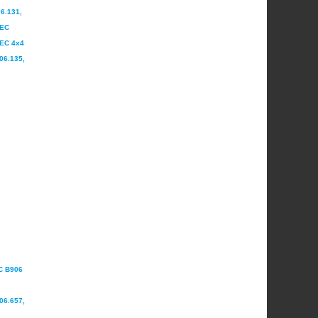
6.131,
TEC
TEC 4x4
06.135,
C B906
06.657,