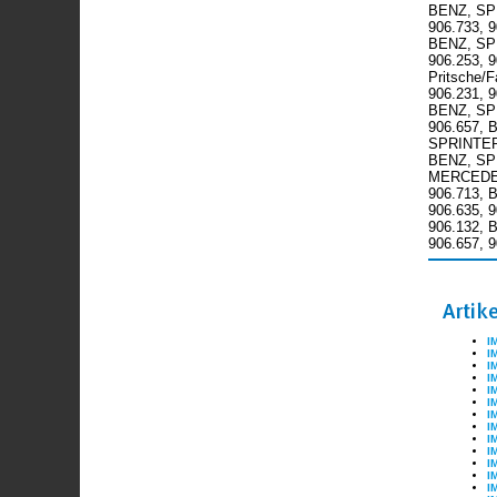
BENZ, SPR
906.733, 
BENZ, SPR
906.253, 
Pritsche/
906.231, 
BENZ, SPR
906.657, 
SPRINTER 
BENZ, SPR
MERCEDES-
906.713, 
906.635, 
906.132, 
906.657, 
Artik
I
I
I
I
I
I
I
I
I
I
I
I
I