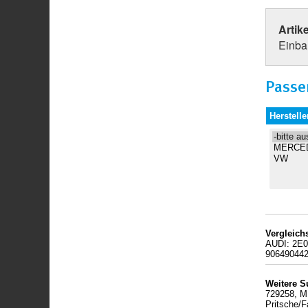
Artik
Einbau
Passe
Herstelle
Vergleic
AUDI: 2E
90649044
Weitere S
729258, M
Pritsche/