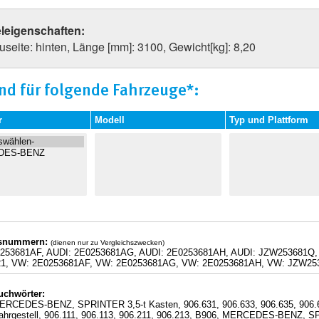
eleigenschaften:
seite: hinten, Länge [mm]: 3100, Gewicht[kg]: 8,20
nd für folgende Fahrzeuge*:
r
Modell
Typ und Plattform
hsnummern:
(dienen nur zu Vergleichszwecken)
0253681AF, AUDI: 2E0253681AG, AUDI: 2E0253681AH, AUDI: JZW25368
21, VW: 2E0253681AF, VW: 2E0253681AG, VW: 2E0253681AH, VW: JZW25
uchwörter:
ERCEDES-BENZ, SPRINTER 3,5-t Kasten, 906.631, 906.633, 906.635, 90
Fahrgestell, 906.111, 906.113, 906.211, 906.213, B906, MERCEDES-BENZ, 