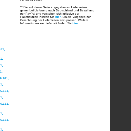
** Die auf dieser Seite angegebenen Lieferzeiten
gelten bei Lieferung nach Deutschland und Bezahlung
per PayPal und verstehen sich inklusive der
Paketlaufzeit. Klicken Sie
hier
, um die Vorgaben zur
Berechnung der Lieferzeiten anzupassen. Weitere
Informationen zur Lieferzeit finden Sie
hier
.
631,
1,
1,
1,
6.131,
1,
6.131,
1,
6.131,
1,
6.131,
1,