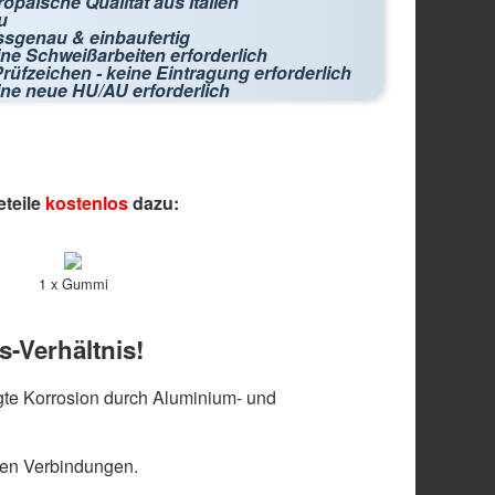
opäische Qualität aus Italien
u
ssgenau & einbaufertig
ne Schweißarbeiten erforderlich
rüfzeichen - keine Eintragung erforderlich
ine neue HU/AU erforderlich
eteile
kostenlos
dazu:
1 x Gummi
s-Verhältnis!
te Korrosion durch Aluminium- und
len Verbindungen.