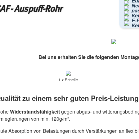
Eur
Ne
AF - Auspuff-Rohr
pa
Kei
E-P
Ke
Bei uns erhalten Sie die folgenden Montag
1 x Schelle
ualität zu einem sehr guten Preis-Leistung
hohe
Widerstandsfähigkeit
gegen abgas- und witterungsbeding
umlegierungen von min. 120g/m².
ute Absorption von Belastungen durch Verstärkungen an flexib