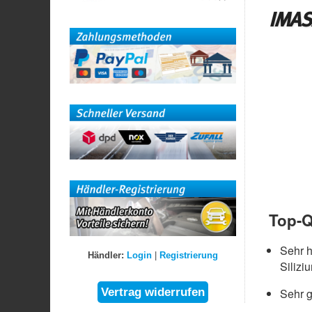
IMAS
Top-Q
Sehr 
Händler:
Login
|
Registrierung
Silizi
Sehr g