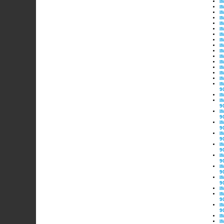
I
I
I
I
I
I
I
I
I
I
I
I
I
I
I
I
9
I
I
9
I
9
I
9
I
9
I
9
I
9
I
9
I
9
I
I
9
I
9
I
I