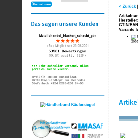
< Zurück
Artikelnu
Hersteller
Das sagen unsere Kunden
GTIN/EAN
Variante f
M
2009
Artik