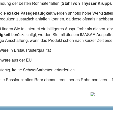
dung der besten Rohmaterialien (
Stahl von ThyssenKrupp
).
die
exakte Passgenauigkeit
werden unnötig hohe Werkstattein
produkten zusätzlich anfallen können, da diese oftmals nachbe
ht finden Sie im Internet ein billigeres Auspuffrohr als diesen,
igkeit
berücksichtigt, werden Sie mit diesem IMASAF-Auspuffr
lige Anschaffung, wenn das Produkt schon nach kurzer Zeit ers
are in Erstausrüsterqualität
nware aus der EU
fertig, keine Schweißarbeiten erforderlich
ale Passform: altes Rohr abmontieren, neues Rohr montieren - fe