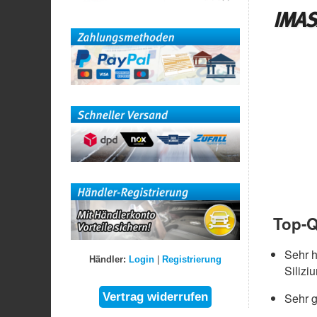
IMAS
Top-Q
Sehr 
Händler:
Login
|
Registrierung
Silizi
Sehr g