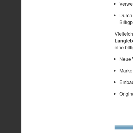
Verwen
Durch 
Billig
Vielleic
Langleb
eine bil
Neue W
Marke
Einbau
Origin