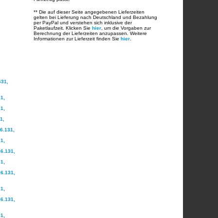
** Die auf dieser Seite angegebenen Lieferzeiten
gelten bei Lieferung nach Deutschland und Bezahlung
per PayPal und verstehen sich inklusive der
Paketlaufzeit. Klicken Sie
hier
, um die Vorgaben zur
Berechnung der Lieferzeiten anzupassen. Weitere
Informationen zur Lieferzeit finden Sie
hier
.
631,
1,
1,
1,
6.131,
1,
6.131,
1,
6.131,
1,
6.131,
1,