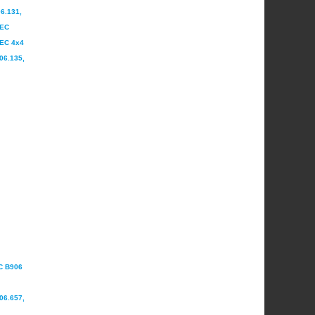
6.131,
TEC
TEC 4x4
06.135,
C B906
06.657,