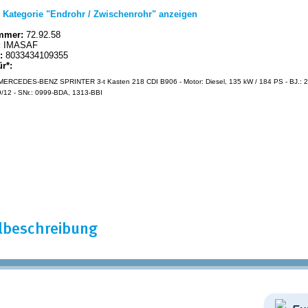
|
Kategorie "Endrohr / Zwischenrohr" anzeigen
mmer:
72.92.58
:
IMASAF
:
8033434109355
ür*:
ERCEDES-BENZ SPRINTER 3-t Kasten 218 CDI B906 - Motor: Diesel, 135 kW / 184 PS - BJ.: 2
/12 - SNr.: 0999-BDA, 1313-BBI
elbeschreibung