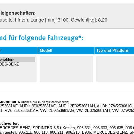
eleigenschaften:
seite: hinten, Länge [mm]: 3100, Gewicht[kg]: 8,20
nd für folgende Fahrzeuge*:
r
Modell
Typ und Plattform
hsnummern:
(dienen nur zu Vergleichszwecken)
0253681AF, AUDI: 2E0253681AG, AUDI: 2E0253681AH, AUDI: JZW25368
21, VW: 2E0253681AF, VW: 2E0253681AG, VW: 2E0253681AH, VW: JZW25
uchwörter:
ERCEDES-BENZ, SPRINTER 3,5-t Kasten, 906.631, 906.633, 906.635, 90
Fahrgestell, 906.111, 906.113, 906.211, 906.213, B906, MERCEDES-BENZ, 