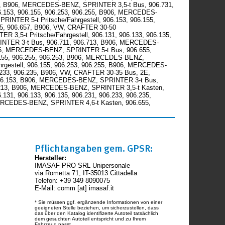
637, B906, MERCEDES-BENZ, SPRINTER 3,5-t Bus, 906.731,
6.153, 906.155, 906.253, 906.255, B906, MERCEDES-
NTER 5-t Pritsche/Fahrgestell, 906.153, 906.155,
5, 906.657, B906, VW, CRAFTER 30-50
3,5-t Pritsche/Fahrgestell, 906.131, 906.133, 906.135,
RINTER 3-t Bus, 906.711, 906.713, B906, MERCEDES-
B906, MERCEDES-BENZ, SPRINTER 5-t Bus, 906.655,
.155, 906.255, 906.253, B906, MERCEDES-BENZ,
gestell, 906.155, 906.253, 906.255, B906, MERCEDES-
6.233, 906.235, B906, VW, CRAFTER 30-35 Bus, 2E,
 906.153, B906, MERCEDES-BENZ, SPRINTER 3-t Bus,
6.213, B906, MERCEDES-BENZ, SPRINTER 3,5-t Kasten,
31, 906.133, 906.135, 906.231, 906.233, 906.235,
ERCEDES-BENZ, SPRINTER 4,6-t Kasten, 906.655,
Pflichtangaben gem. GPSR:
Hersteller:
IMASAF PRO SRL Unipersonale
via Rometta 71, IT-35013 Cittadella
Telefon: +39 349 8090075
E-Mail: comm [at] imasaf.it
* Sie müssen ggf. ergänzende Informationen von einer
geeigneten Stelle beziehen, um sicherzustellen, dass
das über den Katalog identifizerte Autoteil tatsächlich
dem gesuchten Autoteil entspricht und zu Ihrem
Fahrzeug passt.