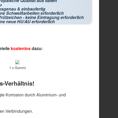
opäische Qualität aus Italien
u
ssgenau & einbaufertig
ne Schweißarbeiten erforderlich
rüfzeichen - keine Eintragung erforderlich
ine neue HU/AU erforderlich
eteile
kostenlos
dazu:
1 x Gummi
s-Verhältnis!
te Korrosion durch Aluminium- und
len Verbindungen.