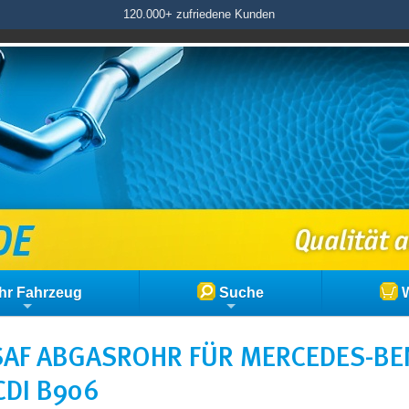
120.000+ zufriedene Kunden
hr Fahrzeug
Suche
W
AF ABGASROHR FÜR MERCEDES-BEN
CDI B906