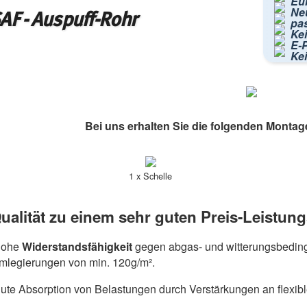
Eur
Ne
AF - Auspuff-Rohr
pa
Kei
E-P
Ke
Bei uns erhalten Sie die folgenden Montag
1 x Schelle
ualität zu einem sehr guten Preis-Leistung
hohe
Widerstandsfähigkeit
gegen abgas- und witterungsbeding
umlegierungen von min. 120g/m².
ute Absorption von Belastungen durch Verstärkungen an flexib