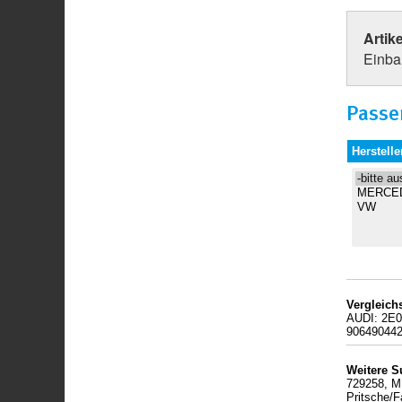
Artik
Einbau
Passe
Herstelle
Vergleic
AUDI: 2E
90649044
Weitere S
729258, M
Pritsche/