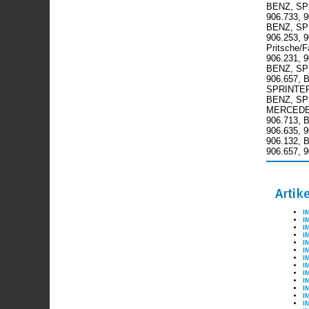
BENZ, SPR
906.733, 
BENZ, SPR
906.253, 
Pritsche/
906.231, 
BENZ, SPR
906.657, 
SPRINTER 
BENZ, SPR
MERCEDES-
906.713, 
906.635, 
906.132, 
906.657, 
Artik
I
I
I
I
I
I
I
I
I
I
I
I
I