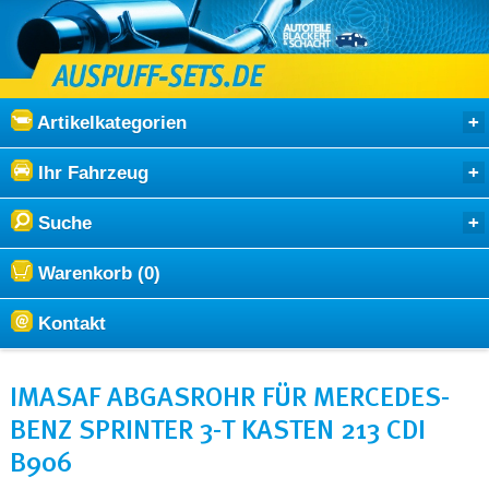
Artikelkategorien
Ihr Fahrzeug
Suche
Warenkorb (0)
Kontakt
IMASAF ABGASROHR FÜR MERCEDES-
BENZ SPRINTER 3-T KASTEN 213 CDI
B906