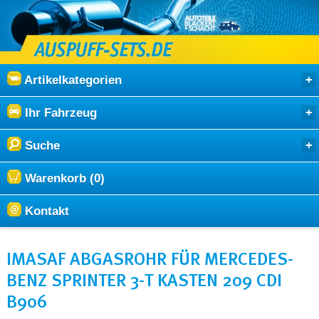
Artikelkategorien
Ihr Fahrzeug
Suche
Warenkorb (0)
Kontakt
IMASAF ABGASROHR FÜR MERCEDES-
BENZ SPRINTER 3-T KASTEN 209 CDI
B906