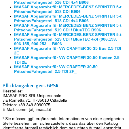
Pritsche/Fahrgestell 516 CDI 4x4 B906
IMASAF Abgasrohr für MERCEDES-BENZ SPRINTER 5-t
Pritsche/Fahrgestell 518 CDI B906
IMASAF Abgasrohr für MERCEDES-BENZ SPRINTER 5-t
Pritsche/Fahrgestell 518 CDI 4x4 B906
IMASAF Abgasrohr für MERCEDES-BENZ SPRINTER 5-t
Pritsche/Fahrgestell 519 CDI / BlueTEC B906
IMASAF Abgasrohr für MERCEDES-BENZ SPRINTER 5-t
Pritsche/Fahrgestell 519 CDI / BlueTEC 4x4 (906.153,
906.155, 906.253,... B906
IMASAF Abgasrohr für VW CRAFTER 30-35 Bus 2.5 TDI
2E_
IMASAF Abgasrohr für VW CRAFTER 30-50 Kasten 2.5
TDI 2E_
IMASAF Abgasrohr für VW CRAFTER 30-50
Pritsche/Fahrgestell 2.5 TDI 2F_
Pflichtangaben gem. GPSR:
Hersteller:
IMASAF PRO SRL Unipersonale
via Rometta 71, IT-35013 Cittadella
Telefon: +39 349 8090075
E-Mail: comm [at] imasaf.it
* Sie müssen ggf. ergänzende Informationen von einer geeigneten
Stelle beziehen, um sicherzustellen, dass das über den Katalog
identifizerte Autoteil tatsächlich dem gesuchten Autoteil entspricht