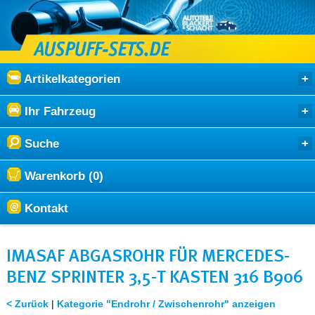
Artikelkategorien
Ihr Fahrzeug
Suche
Warenkorb (0)
Kontakt
IMASAF ABGASROHR FÜR MERCEDES-
BENZ SPRINTER 3,5-T KASTEN 316 B906
< Zurück
|
Kategorie "Endrohr / Zwischenrohr" anzeigen