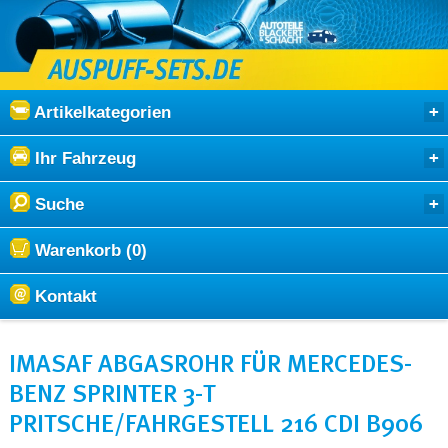
Artikelkategorien
Ihr Fahrzeug
Suche
Warenkorb (0)
Kontakt
IMASAF ABGASROHR FÜR MERCEDES-
BENZ SPRINTER 3-T
PRITSCHE/FAHRGESTELL 216 CDI B906