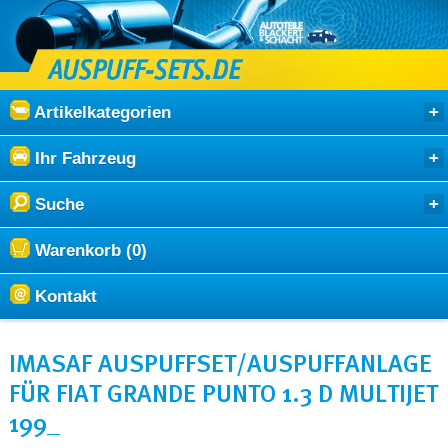
Artikelkategorien
Ihr Fahrzeug
Suche
Warenkorb (0)
Kontakt
IMASAF AUSPUFFSET/AUSPUFFANLAGE
FÜR FIAT GRANDE PUNTO 1.3 D MULTIJET
199_