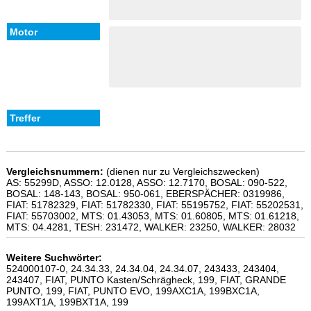
Vergleichsnummern:
(dienen nur zu Vergleichszwecken)
AS: 55299D, ASSO: 12.0128, ASSO: 12.7170, BOSAL: 090-522,
BOSAL: 148-143, BOSAL: 950-061, EBERSPÄCHER: 0319986,
FIAT: 51782329, FIAT: 51782330, FIAT: 55195752, FIAT: 55202531,
FIAT: 55703002, MTS: 01.43053, MTS: 01.60805, MTS: 01.61218,
MTS: 04.4281, TESH: 231472, WALKER: 23250, WALKER: 28032
Weitere Suchwörter:
524000107-0, 24.34.33, 24.34.04, 24.34.07, 243433, 243404,
243407, FIAT, PUNTO Kasten/Schrägheck, 199, FIAT, GRANDE
PUNTO, 199, FIAT, PUNTO EVO, 199AXC1A, 199BXC1A,
199AXT1A, 199BXT1A, 199