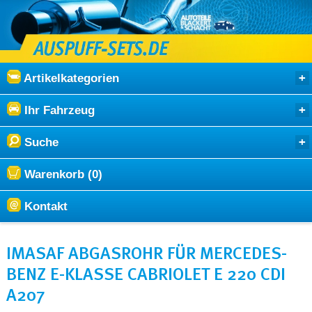
Artikelkategorien
Ihr Fahrzeug
Suche
Warenkorb (0)
Kontakt
IMASAF ABGASROHR FÜR MERCEDES-
BENZ E-KLASSE CABRIOLET E 220 CDI
A207