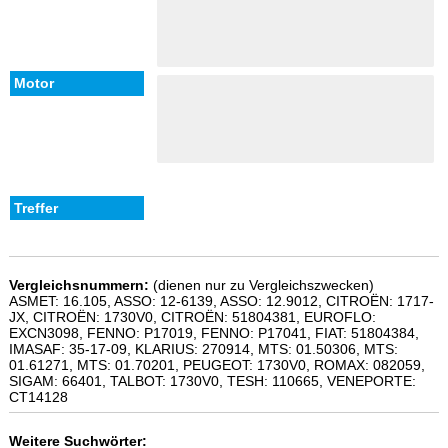
Vergleichsnummern:
(dienen nur zu Vergleichszwecken)
ASMET: 16.105, ASSO: 12-6139, ASSO: 12.9012, CITROËN: 1717-
JX, CITROËN: 1730V0, CITROËN: 51804381, EUROFLO:
EXCN3098, FENNO: P17019, FENNO: P17041, FIAT: 51804384,
IMASAF: 35-17-09, KLARIUS: 270914, MTS: 01.50306, MTS:
01.61271, MTS: 01.70201, PEUGEOT: 1730V0, ROMAX: 082059,
SIGAM: 66401, TALBOT: 1730V0, TESH: 110665, VENEPORTE:
CT14128
Weitere Suchwörter: