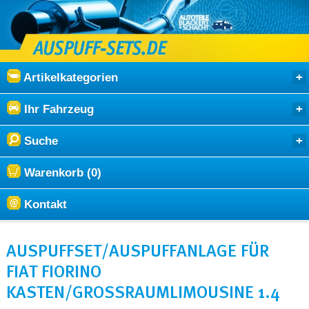
Artikelkategorien
Ihr Fahrzeug
Suche
Warenkorb (0)
Kontakt
AUSPUFFSET/AUSPUFFANLAGE FÜR
FIAT FIORINO
KASTEN/GROSSRAUMLIMOUSINE 1.4 2