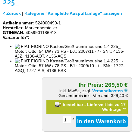
25_
< Zurück
|
Kategorie "Komplette Auspuffanlage" anzeigen
Artikelnummer:
524000499-1
Hersteller:
Markenhersteller
GTIN/EAN:
4059901186913
Variante für*:
FIAT FIORINO Kasten/Großraumlimousine 1.4 225_ -
Motor: Otto, 54 kW / 73 PS - BJ.: 2007/11 - / - SNr.: 4136-
AJZ, 4136-AOT, 4136-AQS
FIAT FIORINO Kasten/Großraumlimousine 1.4 225_ -
Motor: Otto, 57 kW / 78 PS - BJ.: 2009/10 - / - SNr.: 1727-
AGQ, 1727-AIS, 4136-BBX
Ihr Preis: 269,50 €
inkl. MwSt., zzgl.
Versandkosten
Gesamtpreis inkl. Versand: 329,40 €
bestellbar - Lieferzeit bis zu 17
Werktage
**
x