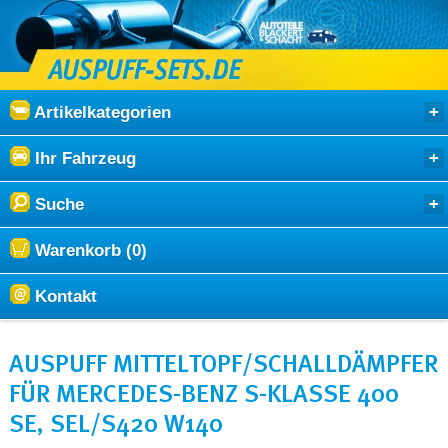
Artikelkategorien
Ihr Fahrzeug
Suche
Warenkorb (0)
Kontakt
AUSPUFF MITTELTOPF/SCHALLDÄMPFER
FÜR MERCEDES-BENZ S-KLASSE 400
SE, SEL/S420 W140