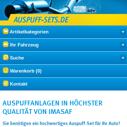
Artikelkategorien
Ihr Fahrzeug
Suche
Warenkorb (0)
Kontakt
AUSPUFFANLAGEN IN HÖCHSTER
QUALITÄT VON IMASAF
Sie benötigen ein hochwertiges Auspuff-Set für Ihr Auto?