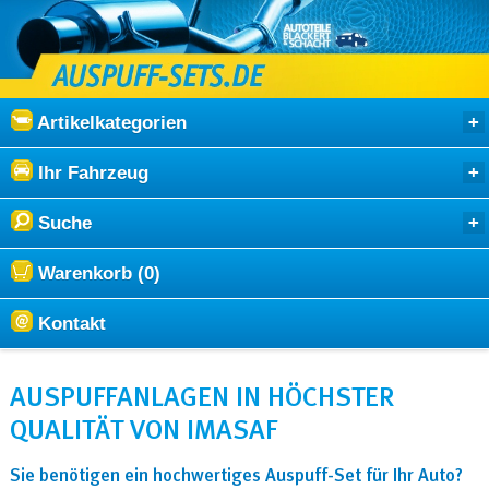
Artikelkategorien
Ihr Fahrzeug
Suche
Warenkorb (0)
Kontakt
AUSPUFFANLAGEN IN HÖCHSTER
QUALITÄT VON IMASAF
Sie benötigen ein hochwertiges Auspuff-Set für Ihr Auto?