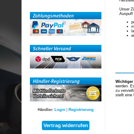
Herstell
Unser Zi
Auspuff 
p
m
l
e
Wichtiger
werden. Es
zu verviel
stellt eine
Händler:
Login
|
Registrierung