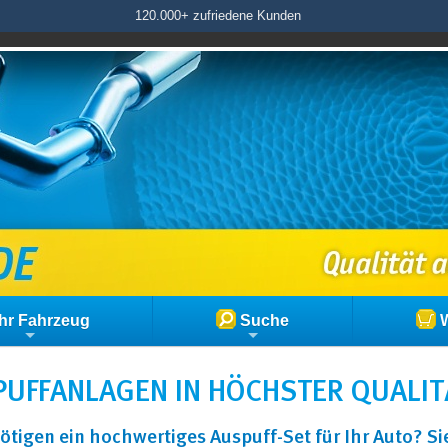
120.000+ zufriedene Kunden
hr Fahrzeug
Suche
W
UFFANLAGEN IN HÖCHSTER QUALIT
ötigen ein hochwertiges Auspuff-Set für Ihr Auto? S