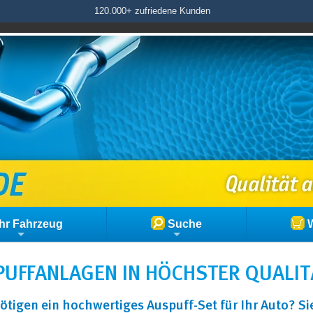
120.000+ zufriedene Kunden
hr Fahrzeug
Suche
W
UFFANLAGEN IN HÖCHSTER QUALIT
ötigen ein hochwertiges Auspuff-Set für Ihr Auto? S