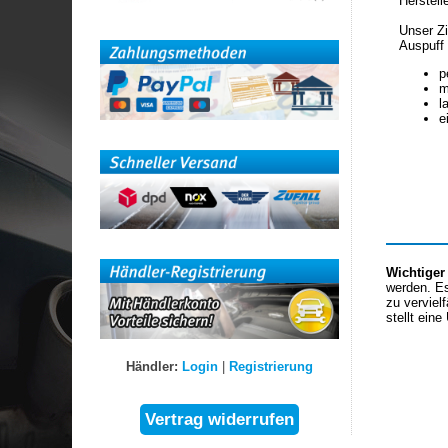
Herstell
Unser Zi
Auspuff 
p
m
l
e
Wichtiger
werden. Es
zu verviel
stellt eine
Händler:
Login
|
Registrierung