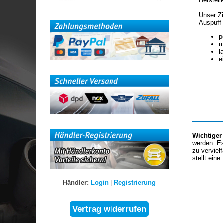
Herstell
Unser Zi
Auspuff 
p
m
l
e
Wichtiger
werden. Es
zu verviel
stellt eine
Händler:
Login
|
Registrierung