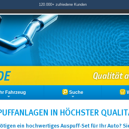
120.000+ zufriedene Kunden
hr Fahrzeug
Suche
W
UFFANLAGEN IN HÖCHSTER QUALIT
ötigen ein hochwertiges Auspuff-Set für Ihr Auto? S