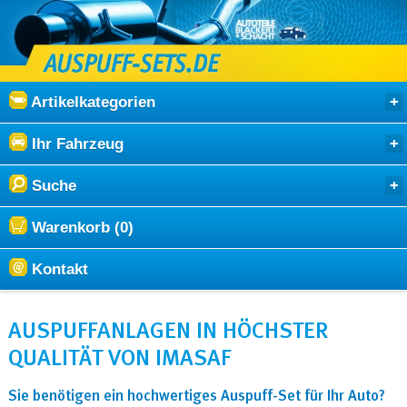
Artikelkategorien
Ihr Fahrzeug
Suche
Warenkorb (0)
Kontakt
AUSPUFFANLAGEN IN HÖCHSTER
QUALITÄT VON IMASAF
Sie benötigen ein hochwertiges Auspuff-Set für Ihr Auto?