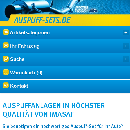
Artikelkategorien
Ihr Fahrzeug
Suche
Warenkorb (0)
Kontakt
AUSPUFFANLAGEN IN HÖCHSTER
QUALITÄT VON IMASAF
Sie benötigen ein hochwertiges Auspuff-Set für Ihr Auto?