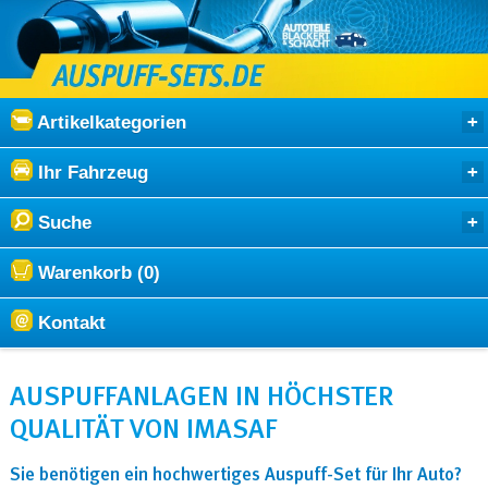
Artikelkategorien
Ihr Fahrzeug
Suche
Warenkorb (0)
Kontakt
AUSPUFFANLAGEN IN HÖCHSTER
QUALITÄT VON IMASAF
Sie benötigen ein hochwertiges Auspuff-Set für Ihr Auto?