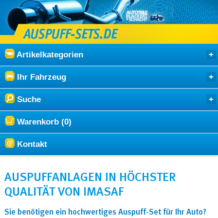
Artikelkategorien
Ihr Fahrzeug
Suche
Warenkorb (0)
Kontakt
AUSPUFFANLAGEN IN HÖCHSTER
QUALITÄT VON IMASAF
Sie benötigen ein hochwertiges Auspuff-Set für Ihr Auto?