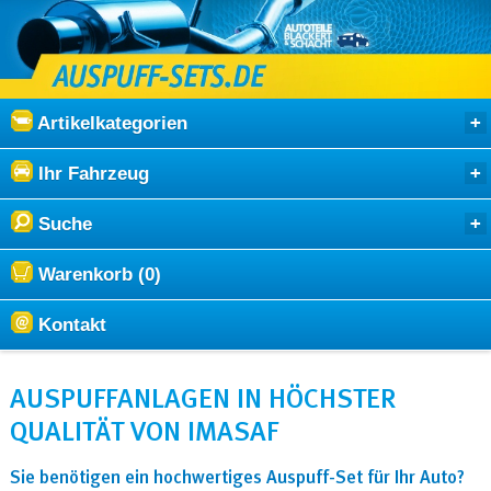
Artikelkategorien
Ihr Fahrzeug
Suche
Warenkorb (0)
Kontakt
AUSPUFFANLAGEN IN HÖCHSTER
QUALITÄT VON IMASAF
Sie benötigen ein hochwertiges Auspuff-Set für Ihr Auto?