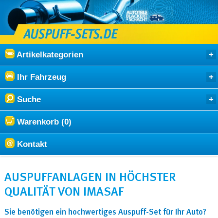
Artikelkategorien
Ihr Fahrzeug
Suche
Warenkorb (0)
Kontakt
AUSPUFFANLAGEN IN HÖCHSTER
QUALITÄT VON IMASAF
Sie benötigen ein hochwertiges Auspuff-Set für Ihr Auto?